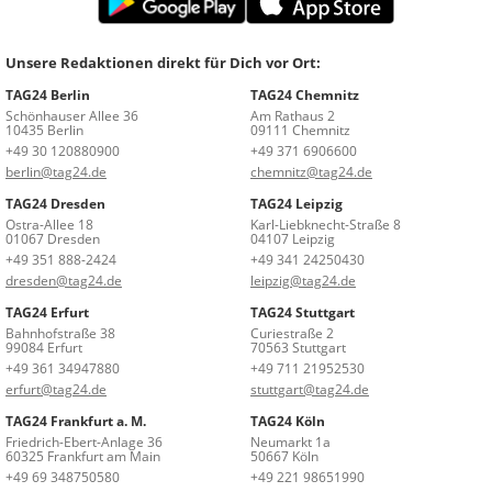
Unsere Redaktionen direkt für Dich vor Ort:
TAG24 Berlin
TAG24 Chemnitz
Schönhauser Allee 36
Am Rathaus 2
10435 Berlin
09111 Chemnitz
+49 30 120880900
+49 371 6906600
berlin@tag24.de
chemnitz@tag24.de
TAG24 Dresden
TAG24 Leipzig
Ostra-Allee 18
Karl-Liebknecht-Straße 8
01067 Dresden
04107 Leipzig
+49 351 888-2424
+49 341 24250430
dresden@tag24.de
leipzig@tag24.de
TAG24 Erfurt
TAG24 Stuttgart
Bahnhofstraße 38
Curiestraße 2
99084 Erfurt
70563 Stuttgart
+49 361 34947880
+49 711 21952530
erfurt@tag24.de
stuttgart@tag24.de
TAG24 Frankfurt a. M.
TAG24 Köln
Friedrich-Ebert-Anlage 36
Neumarkt 1a
60325 Frankfurt am Main
50667 Köln
+49 69 348750580
+49 221 98651990