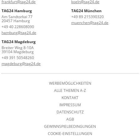
frankfurt@tag24.de
koeln@tag24.de
TAG24 Hamburg
TAG24 München
Am Sandtorkai 77
+49 89 215390320
20457 Hamburg
muenchen@tag24.de
+49 40 228608090
hamburg@tag24.de
TAG24 Magdeburg
Breiter Weg 8-10A
39104 Magdeburg
+49 391 50548260
magdeburg@tag24.de
WERBEMÖGLICHKEITEN
ALLE THEMEN A-Z
KONTAKT
IMPRESSUM
DATENSCHUTZ
AGB
GEWINNSPIELBEDINGUNGEN
COOKIE-EINSTELLUNGEN