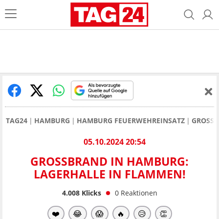
TAG24
HAMBURG
HAMBURG FEUERWEHREINSATZ
GROSSB
05.10.2024 20:54
GROSSBRAND IN HAMBURG: L
AGERHALLE IN FLAMMEN!
4.008
Klicks
0
Reaktionen
❤️
😂
😱
🔥
😥
👏