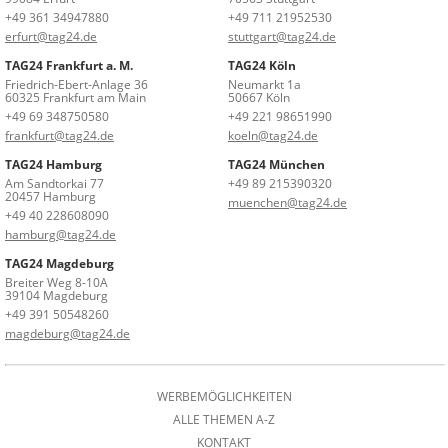
+49 361 34947880
+49 711 21952530
erfurt@tag24.de
stuttgart@tag24.de
TAG24 Frankfurt a. M.
TAG24 Köln
Friedrich-Ebert-Anlage 36
Neumarkt 1a
60325 Frankfurt am Main
50667 Köln
+49 69 348750580
+49 221 98651990
frankfurt@tag24.de
koeln@tag24.de
TAG24 Hamburg
TAG24 München
Am Sandtorkai 77
+49 89 215390320
20457 Hamburg
muenchen@tag24.de
+49 40 228608090
hamburg@tag24.de
TAG24 Magdeburg
Breiter Weg 8-10A
39104 Magdeburg
+49 391 50548260
magdeburg@tag24.de
WERBEMÖGLICHKEITEN
ALLE THEMEN A-Z
KONTAKT