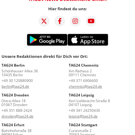
Hier findest du uns:
Unsere Redaktionen direkt für Dich vor Ort:
TAG24 Berlin
TAG24 Chemnitz
Schönhauser Allee 36
Am Rathaus 2
10435 Berlin
09111 Chemnitz
+49 30 120880900
+49 371 6906600
berlin@tag24.de
chemnitz@tag24.de
TAG24 Dresden
TAG24 Leipzig
Ostra-Allee 18
Karl-Liebknecht-Straße 8
01067 Dresden
04107 Leipzig
+49 351 888-2424
+49 341 24250430
dresden@tag24.de
leipzig@tag24.de
TAG24 Erfurt
TAG24 Stuttgart
Bahnhofstraße 38
Curiestraße 2
99084 Erfurt
70563 Stuttgart