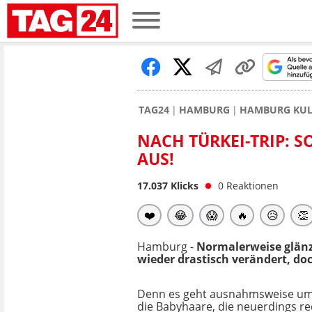
TAG24
HAMBURG
HAMBURG KUL
NACH TÜRKEI-TRIP: S
AUS!
17.037
Klicks
0
Reaktionen
❤️
😂
😱
🔥
😥
👏
Hamburg -
Normalerweise glän
wieder drastisch verändert, doc
Denn es geht ausnahmsweise um
die Babyhaare, die neuerdings re