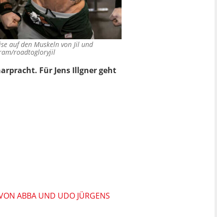
se auf den Muskeln von Jil und
ram/roadtogloryjil
rpracht. Für Jens Illgner geht
S VON ABBA UND UDO JÜRGENS