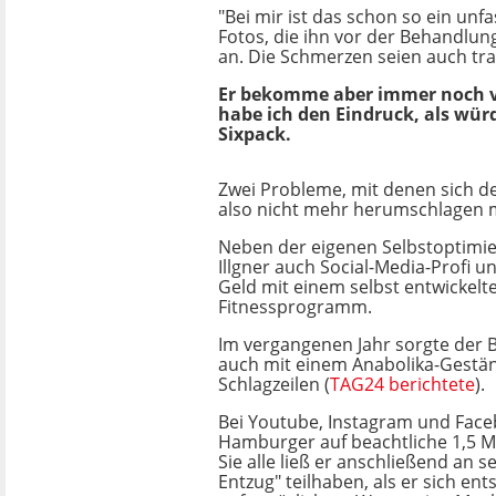
"Bei mir ist das schon so ein unf
Fotos, die ihn vor der Behandlung
an. Die Schmerzen seien auch tra
Er bekomme aber immer noch vi
habe ich den Eindruck, als wür
Sixpack.
Zwei Probleme, mit denen sich de
also nicht mehr herumschlagen 
Neben der eigenen Selbstoptimier
Illgner auch Social-Media-Profi u
Geld mit einem selbst entwickelt
Fitnessprogramm.
Im vergangenen Jahr sorgte der 
auch mit einem Anabolika-Gestän
Schlagzeilen (
TAG24 berichtete
).
Bei Youtube, Instagram und Face
Hamburger auf beachtliche 1,5 Mi
Sie alle ließ er anschließend an s
Entzug" teilhaben, als er sich en