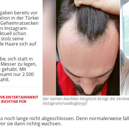
ngaben bereits vor
tion in der Türkei
e Geheimratsecken
len Instagram-
aktuell schon
 stolz seine
le Haare sich auf
e, sich statt in
 Messer zu legen,
 gehabt. Mit
gesamt nur 2.500
ahlt.
"LIVE-ENTERTAINMENT
Der Vorher-Nachher-Vergleich bringt die Verä
 RICHTIGE FÜR
Instagram/roadtogloryjil
ss noch lange nicht abgeschlossen. Denn normalerweise fal
or sie dann richtig wachsen.