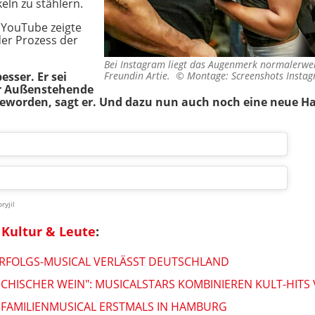
eln zu stählern.
f YouTube zeigte
der Prozess der
Bei Instagram liegt das Augenmerk normalerwei
esser. Er sei
Freundin Artie. ©
Montage: Screenshots Instag
ür Außenstehende
eworden, sagt er. Und dazu nun auch noch eine neue Haa
ryjil
Kultur & Leute
:
ERFOLGS-MUSICAL VERLÄSST DEUTSCHLAND
ECHISCHER WEIN": MUSICALSTARS KOMBINIEREN KULT-HIT
": FAMILIENMUSICAL ERSTMALS IN HAMBURG