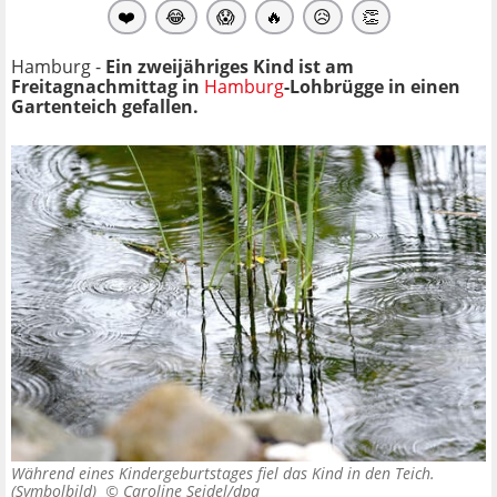
❤️
😂
😱
🔥
😥
👏
Hamburg -
Ein zweijähriges Kind ist am
Freitagnachmittag in
Hamburg
-Lohbrügge in einen
Gartenteich gefallen.
Während eines Kindergeburtstages fiel das Kind in den Teich.
(Symbolbild) ©
Caroline Seidel/dpa