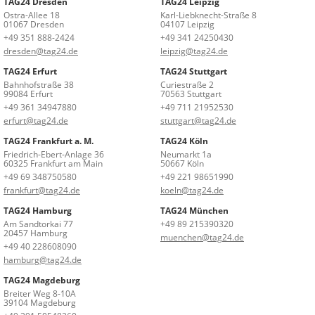
TAG24 Dresden
TAG24 Leipzig
Ostra-Allee 18
Karl-Liebknecht-Straße 8
01067 Dresden
04107 Leipzig
+49 351 888-2424
+49 341 24250430
dresden@tag24.de
leipzig@tag24.de
TAG24 Erfurt
TAG24 Stuttgart
Bahnhofstraße 38
Curiestraße 2
99084 Erfurt
70563 Stuttgart
+49 361 34947880
+49 711 21952530
erfurt@tag24.de
stuttgart@tag24.de
TAG24 Frankfurt a. M.
TAG24 Köln
Friedrich-Ebert-Anlage 36
Neumarkt 1a
60325 Frankfurt am Main
50667 Köln
+49 69 348750580
+49 221 98651990
frankfurt@tag24.de
koeln@tag24.de
TAG24 Hamburg
TAG24 München
Am Sandtorkai 77
+49 89 215390320
20457 Hamburg
muenchen@tag24.de
+49 40 228608090
hamburg@tag24.de
TAG24 Magdeburg
Breiter Weg 8-10A
39104 Magdeburg