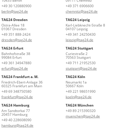
10435 Berlin
09111 Chemnitz
+49 30 120880900
+49 371 6906600
berlin@tag24.de
chemnitz@tag24.de
TAG24 Dresden
TAG24 Leipzig
Ostra-Allee 18
Karl-Liebknecht-Straße 8
01067 Dresden
04107 Leipzig
+49 351 888-2424
+49 341 24250430
dresden@tag24.de
leipzig@tag24.de
TAG24 Erfurt
TAG24 Stuttgart
Bahnhofstraße 38
Curiestraße 2
99084 Erfurt
70563 Stuttgart
+49 361 34947880
+49 711 21952530
erfurt@tag24.de
stuttgart@tag24.de
TAG24 Frankfurt a. M.
TAG24 Köln
Friedrich-Ebert-Anlage 36
Neumarkt 1a
60325 Frankfurt am Main
50667 Köln
+49 69 348750580
+49 221 98651990
frankfurt@tag24.de
koeln@tag24.de
TAG24 Hamburg
TAG24 München
Am Sandtorkai 77
+49 89 215390320
20457 Hamburg
muenchen@tag24.de
+49 40 228608090
hamburg@tag24.de