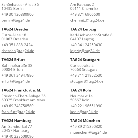
Schönhauser Allee 36
Am Rathaus 2
10435 Berlin
09111 Chemnitz
+49 30 120880900
+49 371 6906600
berlin@tag24.de
chemnitz@tag24.de
TAG24 Dresden
TAG24 Leipzig
Ostra-Allee 18
Karl-Liebknecht-Straße 8
01067 Dresden
04107 Leipzig
+49 351 888-2424
+49 341 24250430
dresden@tag24.de
leipzig@tag24.de
TAG24 Erfurt
TAG24 Stuttgart
Bahnhofstraße 38
Curiestraße 2
99084 Erfurt
70563 Stuttgart
+49 361 34947880
+49 711 21952530
erfurt@tag24.de
stuttgart@tag24.de
TAG24 Frankfurt a. M.
TAG24 Köln
Friedrich-Ebert-Anlage 36
Neumarkt 1a
60325 Frankfurt am Main
50667 Köln
+49 69 348750580
+49 221 98651990
frankfurt@tag24.de
koeln@tag24.de
TAG24 Hamburg
TAG24 München
Am Sandtorkai 77
+49 89 215390320
20457 Hamburg
muenchen@tag24.de
+49 40 228608090