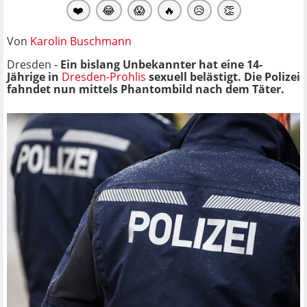
❤️
😂
😱
🔥
😥
👏
Von
Karolin Buschmann
Dresden -
Ein bislang Unbekannter hat eine 14-
Jährige in
Dresden-Prohlis
sexuell belästigt. Die Polizei
fahndet nun mittels Phantombild nach dem Täter.