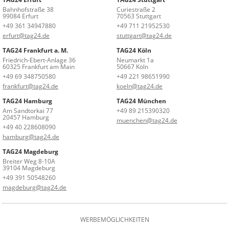
Bahnhofstraße 38
Curiestraße 2
99084 Erfurt
70563 Stuttgart
+49 361 34947880
+49 711 21952530
erfurt@tag24.de
stuttgart@tag24.de
TAG24 Frankfurt a. M.
TAG24 Köln
Friedrich-Ebert-Anlage 36
Neumarkt 1a
60325 Frankfurt am Main
50667 Köln
+49 69 348750580
+49 221 98651990
frankfurt@tag24.de
koeln@tag24.de
TAG24 Hamburg
TAG24 München
Am Sandtorkai 77
+49 89 215390320
20457 Hamburg
muenchen@tag24.de
+49 40 228608090
hamburg@tag24.de
TAG24 Magdeburg
Breiter Weg 8-10A
39104 Magdeburg
+49 391 50548260
magdeburg@tag24.de
WERBEMÖGLICHKEITEN