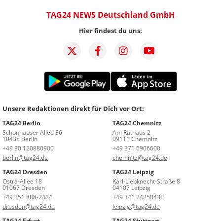
TAG24 NEWS Deutschland GmbH
Hier findest du uns:
Unsere Redaktionen direkt für Dich vor Ort:
TAG24 Berlin
TAG24 Chemnitz
Schönhauser Allee 36
Am Rathaus 2
10435 Berlin
09111 Chemnitz
+49 30 120880900
+49 371 6906600
berlin@tag24.de
chemnitz@tag24.de
TAG24 Dresden
TAG24 Leipzig
Ostra-Allee 18
Karl-Liebknecht-Straße 8
01067 Dresden
04107 Leipzig
+49 351 888-2424
+49 341 24250430
dresden@tag24.de
leipzig@tag24.de
TAG24 Erfurt
TAG24 Stuttgart