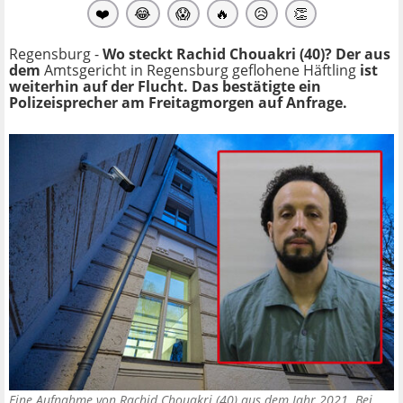
❤️
😂
😱
🔥
😥
👏
Regensburg -
Wo steckt Rachid Chouakri (40)? Der aus
dem
Amtsgericht in Regensburg geflohene Häftling
ist
weiterhin auf der Flucht. Das bestätigte ein
Polizeisprecher am Freitagmorgen auf Anfrage.
Eine Aufnahme von Rachid Chouakri (40) aus dem Jahr 2021. Bei