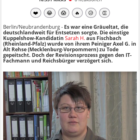
❤️
😂
😱
🔥
😥
👏
Berlin/Neubrandenburg -
Es war eine Gräueltat, die
deutschlandweit für Entsetzen sorgte. Die einstige
Kuppelshow-Kandidatin
Sarah H.
aus Fischbach
(Rheinland-Pfalz) wurde von ihrem Peiniger Axel G. in
Alt Rehse (Mecklenburg-Vorpommern) zu Tode
gepeitscht. Doch der Revisionsprozess gegen den IT-
Fachmann und Reichsbürger verzögert sich.