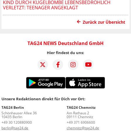
KIND DURCH KUGELBOMBE LEBENSBEDROHLICH
VERLETZT: TEENAGER ANGEKLAGT
Zurück zur Übersicht
TAG24 NEWS Deutschland GmbH
Hier findest du uns:
Unsere Redaktionen direkt für Dich vor Ort:
TAG24 Berlin
TAG24 Chemnitz
Schönhauser Allee 36
Am Rathaus 2
10435 Berlin
09111 Chemnitz
+49 30 120880900
+49 371 6906600
berlin@tag24.de
chemnitz@tag24.de