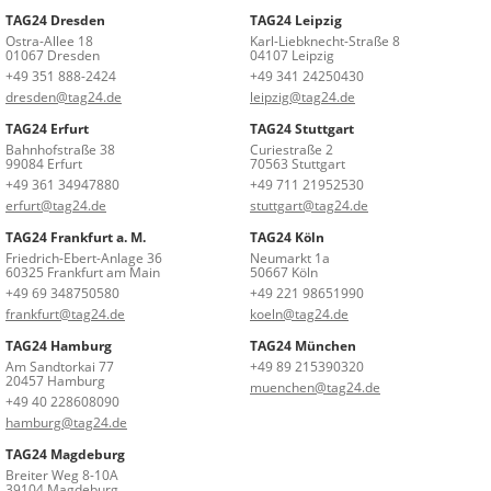
TAG24 Dresden
TAG24 Leipzig
Ostra-Allee 18
Karl-Liebknecht-Straße 8
01067 Dresden
04107 Leipzig
+49 351 888-2424
+49 341 24250430
dresden@tag24.de
leipzig@tag24.de
TAG24 Erfurt
TAG24 Stuttgart
Bahnhofstraße 38
Curiestraße 2
99084 Erfurt
70563 Stuttgart
+49 361 34947880
+49 711 21952530
erfurt@tag24.de
stuttgart@tag24.de
TAG24 Frankfurt a. M.
TAG24 Köln
Friedrich-Ebert-Anlage 36
Neumarkt 1a
60325 Frankfurt am Main
50667 Köln
+49 69 348750580
+49 221 98651990
frankfurt@tag24.de
koeln@tag24.de
TAG24 Hamburg
TAG24 München
Am Sandtorkai 77
+49 89 215390320
20457 Hamburg
muenchen@tag24.de
+49 40 228608090
hamburg@tag24.de
TAG24 Magdeburg
Breiter Weg 8-10A
39104 Magdeburg