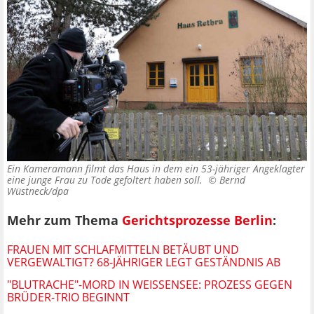
Ein Kameramann filmt das Haus in dem ein 53-jähriger Angeklagter
eine junge Frau zu Tode gefoltert haben soll. ©
Bernd
Wüstneck/dpa
Mehr zum Thema
Gerichtsprozesse Berlin
:
FRAUEN MIT SCHLAFMITTELN BETÄUBT UND
VERGEWALTIGT? 68-JÄHRIGER LEGT GESTÄNDNIS AB
"BLUTRACHE"-MORD IN WEISSENSEE: PROZESS GEGEN B
RÜDER-TRIO BEGINNT