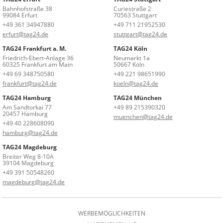
Bahnhofstraße 38
Curiestraße 2
99084 Erfurt
70563 Stuttgart
+49 361 34947880
+49 711 21952530
erfurt@tag24.de
stuttgart@tag24.de
TAG24 Frankfurt a. M.
TAG24 Köln
Friedrich-Ebert-Anlage 36
Neumarkt 1a
60325 Frankfurt am Main
50667 Köln
+49 69 348750580
+49 221 98651990
frankfurt@tag24.de
koeln@tag24.de
TAG24 Hamburg
TAG24 München
Am Sandtorkai 77
+49 89 215390320
20457 Hamburg
muenchen@tag24.de
+49 40 228608090
hamburg@tag24.de
TAG24 Magdeburg
Breiter Weg 8-10A
39104 Magdeburg
+49 391 50548260
magdeburg@tag24.de
WERBEMÖGLICHKEITEN