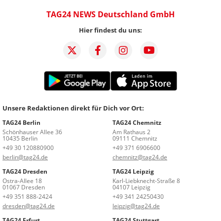
TAG24 NEWS Deutschland GmbH
Hier findest du uns:
Unsere Redaktionen direkt für Dich vor Ort:
TAG24 Berlin
TAG24 Chemnitz
Schönhauser Allee 36
Am Rathaus 2
10435 Berlin
09111 Chemnitz
+49 30 120880900
+49 371 6906600
berlin@tag24.de
chemnitz@tag24.de
TAG24 Dresden
TAG24 Leipzig
Ostra-Allee 18
Karl-Liebknecht-Straße 8
01067 Dresden
04107 Leipzig
+49 351 888-2424
+49 341 24250430
dresden@tag24.de
leipzig@tag24.de
TAG24 Erfurt
TAG24 Stuttgart