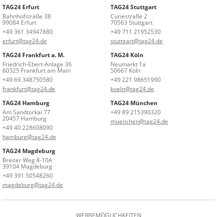
TAG24 Erfurt
TAG24 Stuttgart
Bahnhofstraße 38
Curiestraße 2
99084 Erfurt
70563 Stuttgart
+49 361 34947880
+49 711 21952530
erfurt@tag24.de
stuttgart@tag24.de
TAG24 Frankfurt a. M.
TAG24 Köln
Friedrich-Ebert-Anlage 36
Neumarkt 1a
60325 Frankfurt am Main
50667 Köln
+49 69 348750580
+49 221 98651990
frankfurt@tag24.de
koeln@tag24.de
TAG24 Hamburg
TAG24 München
Am Sandtorkai 77
+49 89 215390320
20457 Hamburg
muenchen@tag24.de
+49 40 228608090
hamburg@tag24.de
TAG24 Magdeburg
Breiter Weg 8-10A
39104 Magdeburg
+49 391 50548260
magdeburg@tag24.de
WERBEMÖGLICHKEITEN