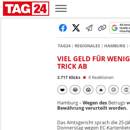
TAG24
REGIONALES
HAMBURG
VIEL GELD FÜR WENIG
TRICK AB
3.717
Klicks
0
Reaktionen
❤️
😂
😱
🔥
😥
👏
Hamburg –
Wegen des
Betrugs
v
Bewährung verurteilt worden.
Das Amtsgericht sprach die 25-J
Donnerstag wegen EC-Kartenbetru