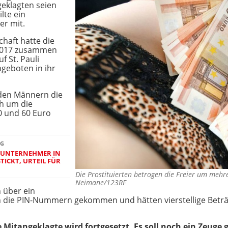
geklagten seien
lte ein
er mit.
haft hatte die
 2017 zusammen
f St. Pauli
geboten in ihr
 den Männern die
ch um die
0 und 60 Euro
RG
 UNTERNEHMER IN
ICKT, URTEIL FÜR
Die Prostituierten betrogen die Freier um meh
Neimane/123RF
n über ein
n die PIN-Nummern gekommen und hätten vierstellige Betr
e Mitangeklagte wird fortgesetzt. Es soll noch ein Zeuge