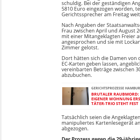
schuldig. Bei der geständigen An
5810 Euro eingezogen worden, tei
Gerichtssprecher am Freitag weit
Nach Angaben der Staatsanwaltsc
Frau zwischen April und August
mit einer Mitangeklagten Freier au
angesprochen und sie mit Lockan
Zimmer gelotst.
Dort hätten sich die Damen von
EC-Karten geben lassen, angebli
vereinbarten Beträge zwischen 3
abzubuchen.
GERICHTSPROZESSE HAMBU
BRUTALER RAUBMORD:
EIGENER WOHNUNG ERST
TÄTER-TRIO STEHT FEST
Tatsächlich seien die Angeklagte
manipuliertes Kartenlesegerät a
abgezogen.
Der Prozess gegen die 29-jährig