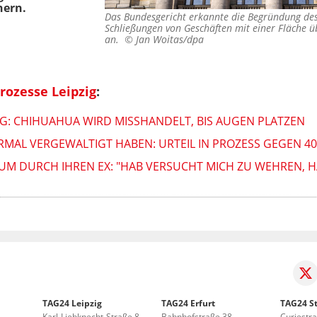
nern.
Das Bundesgericht erkannte die Begründung des 
Schließungen von Geschäften mit einer Fläche 
an. ©
Jan Woitas/dpa
rozesse Leipzig
:
ZIG: CHIHUAHUA WIRD MISSHANDELT, BIS AUGEN PLATZEN
IERMAL VERGEWALTIGT HABEN: URTEIL IN PROZESS GEGEN 4
IUM DURCH IHREN EX: "HAB VERSUCHT MICH ZU WEHREN, H
TAG24 Leipzig
TAG24 Erfurt
TAG24 St
Karl-Liebknecht-Straße 8
Bahnhofstraße 38
Curiestr