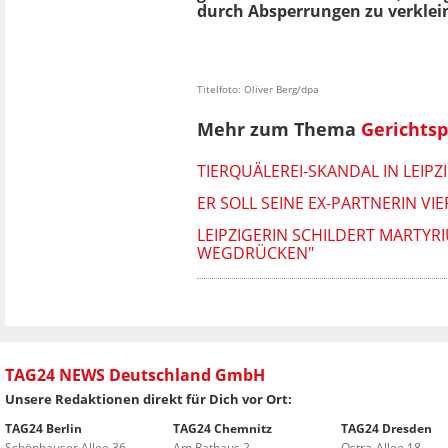
durch Absperrungen zu verklei
Titelfoto: Oliver Berg/dpa
Mehr zum Thema
Gerichtsp
TIERQUÄLEREI-SKANDAL IN LEIP
ER SOLL SEINE EX-PARTNERIN V
LEIPZIGERIN SCHILDERT MARTYR
WEGDRÜCKEN"
TAG24 NEWS Deutschland GmbH
Unsere Redaktionen direkt für Dich vor Ort:
TAG24 Berlin
TAG24 Chemnitz
TAG24 Dresden
Schönhauser Allee 36
Am Rathaus 2
Ostra-Allee 18