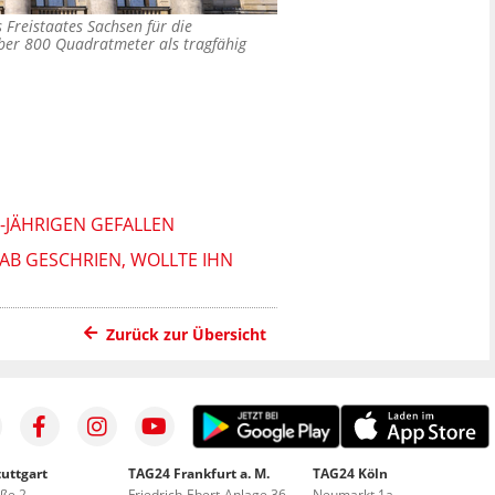
Freistaates Sachsen für die
über 800 Quadratmeter als tragfähig
0-JÄHRIGEN GEFALLEN
AB GESCHRIEN, WOLLTE IHN
Zurück zur Übersicht
uttgart
TAG24 Frankfurt a. M.
TAG24 Köln
aße 2
Friedrich-Ebert-Anlage 36
Neumarkt 1a