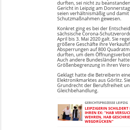
durften, sei nicht zu beanstande
Gericht in Leipzig am Donnersta
seien verhältnismäßig und dami
Schutzmaßnahmen gewesen.
Konkret ging es bei der Entsche
sächsische Corona-Schutzverord
April bis 3. Mai 2020 galt. Sie reg
größere Geschäfte ihre Verkaufsf
Absperrungen auf 800 Quadratm
durften, um dem Öffnungsverbot
Auch andere Bundesländer hatte
Größenbegrenzung in ihren Ver
Geklagt hatte die Betreiberin ein
Elektronikmarktes aus Görlitz. Sie 
Grundrecht der Berufsfreiheit un
Gleichbehandlung.
GERICHTSPROZESSE LEIPZIG
LEIPZIGERIN SCHILDER
IHREN EX: "HAB VERSUC
WEHREN, HAB GESCHRIE
WEGDRÜCKEN"