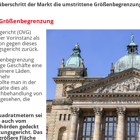
berschritt der Markt die umstrittene Größenbegrenzun
e Größenbegrenzung
gericht (OVG)
er Vorinstanz als
ion gegen dieses
sgericht zurück.
ßenbegrenzung
ige Geschäfte eine
einere Läden.
 mehr
llte man in der
te dies als
ichbehandlung von
gesehen, die
uadratmetern sei
e auch vom
ehörden gedeckt
ungsgericht. Das
 größere Fläche