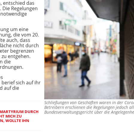
n, entschied das
g. Die Regelungen
t notwendige
idung um eine
nung, die vom 20.
elte auch, dass
läche nicht durch
eter begrenzen
 zu entgehen.
n die
ordnungen.
es
berief sich auf ihr
d auf die
Schließungen von Geschäften waren in der Coron
Betreibern erschienen die Regelungen jedoch al
T MARTYRIUM DURCH
Bundesverwaltungsgericht über die Angelegenh
HT MICH ZU
N, WOLLTE IHN