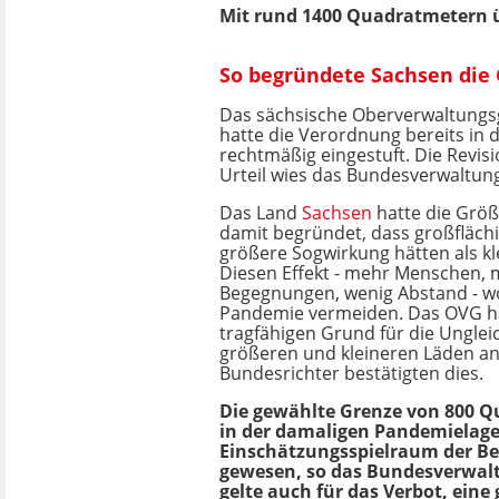
Mit rund 1400 Quadratmetern ü
So begründete Sachsen di
Das sächsische Oberverwaltungs
hatte die Verordnung bereits in d
rechtmäßig eingestuft. Die Revis
Urteil wies das Bundesverwaltung
Das Land
Sachsen
hatte die Grö
damit begründet, dass großfläch
größere Sogwirkung hätten als kl
Diesen Effekt - mehr Menschen,
Begegnungen, wenig Abstand - wo
Pandemie vermeiden. Das OVG hat
tragfähigen Grund für die Ungle
größeren und kleineren Läden an
Bundesrichter bestätigten dies.
Die gewählte Grenze von 800 Q
in der damaligen Pandemielag
Einschätzungsspielraum der B
gewesen, so das Bundesverwalt
gelte auch für das Verbot, eine