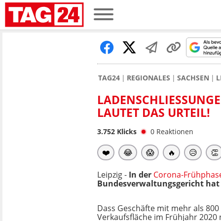
TAG24
REGIONALES
SACHSEN
L
LADENSCHLIESSUNGE
AUTET DAS URTEIL!
3.752
Klicks
0
Reaktionen
❤️
😂
😱
🔥
😥
👏
Leipzig -
In der
Corona-Frühphas
Bundesverwaltungsgericht hat 
Dass Geschäfte mit mehr als 80
Verkaufsfläche im Frühjahr 2020 