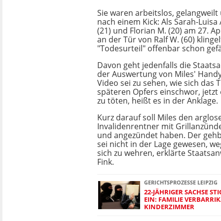
Sie waren arbeitslos, gelangweilt
nach einem Kick: Als Sarah-Luisa A
(21) und Florian M. (20) am 27. Ap
an der Tür von Ralf W. (60) klingel
"Todesurteil" offenbar schon gefäl
Davon geht jedenfalls die Staats
der Auswertung von Miles' Handy
Video sei zu sehen, wie sich das T
späteren Opfers einschwor, jetz
zu töten, heißt es in der Anklage.
Kurz darauf soll Miles den arglos
Invalidenrentner mit Grillanzün
und angezündet haben. Der geh
sei nicht in der Lage gewesen, w
sich zu wehren, erklärte Staatsa
Fink.
GERICHTSPROZESSE LEIPZIG
22-JÄHRIGER SACHSE ST
EIN: FAMILIE VERBARRIK
KINDERZIMMER