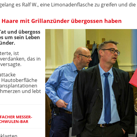
, gelang es Ralf W., eine Limonadenflasche zu greifen und d
nd Haare mit Grillanzünder übergossen haben
 Tat und übergoss
es um sein Leben
ünder.
erte, ist
verdanken, das in
versagte.
attacke
r Hautoberfläche
ransplantationen
Schmerzen und lebt
FACHER MESSER-
 SCHWULEN-BAR
eklagten