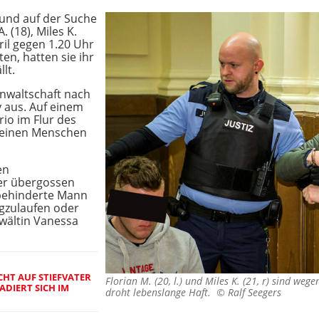
 und auf der Suche
. (18), Miles K.
ril gegen 1.20 Uhr
ten, hatten sie ihr
lt.
anwaltschaft nach
 aus. Auf einem
rio im Flur des
t einen Menschen
en
der übergossen
behinderte Mann
egzulaufen oder
nwältin Vanessa
ICHT AUF STIEFVATER
Florian M. (20, l.) und Miles K. (21, r) sind we
ADIERT SICH IM
droht lebenslange Haft. ©
Ralf Seegers