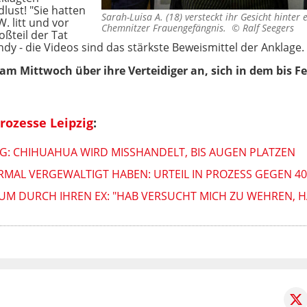
lust! "Sie hatten
Sarah-Luisa A. (18) versteckt ihr Gesicht hinter e
. litt und vor
Chemnitzer Frauengefängnis. ©
Ralf Seegers
ßteil der Tat
dy - die Videos sind das stärkste Beweismittel der Anklage.
 am Mittwoch über ihre Verteidiger an, sich in dem bis 
rozesse Leipzig
:
ZIG: CHIHUAHUA WIRD MISSHANDELT, BIS AUGEN PLATZEN
IERMAL VERGEWALTIGT HABEN: URTEIL IN PROZESS GEGEN 4
IUM DURCH IHREN EX: "HAB VERSUCHT MICH ZU WEHREN, H