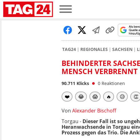
TAG24
REGIONALES
SACHSEN
L
BEHINDERTER SACHSE
MENSCH VERBRENNT
90.711
Klicks
0
Reaktionen
❤️
😂
😱
🔥
😥
👏
Von
Alexander Bischoff
Torgau -
Dieser Fall ist so unge
Heranwachsende in Torgau eine
Prozess gegen das Trio. Die An