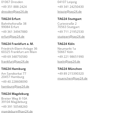
01067 Dresden
04107 Leipzig
+49 351 888-2424
+49 341 24250430
dresden@tag24.de
leipzig@tag24.de
TAG24 Erfurt
TAG24 Stuttgart
Bahnhofstraße 38
Curiestraße 2
99084 Erfurt
70563 Stuttgart
+49 361 34947880
+49 711 21952530
erfurt@tag24.de
stuttgart@tag24.de
TAG24 Frankfurt a. M.
TAG24 Köln
Friedrich-Ebert-Anlage 36
Neumarkt 1a
60325 Frankfurt am Main
50667 Köln
+49 69 348750580
+49 221 98651990
frankfurt@tag24.de
koeln@tag24.de
TAG24 Hamburg
TAG24 München
Am Sandtorkai 77
+49 89 215390320
20457 Hamburg
muenchen@tag24.de
+49 40 228608090
hamburg@tag24.de
TAG24 Magdeburg
Breiter Weg 8-10A
39104 Magdeburg
+49 391 50548260
magdeburg@tag24.de