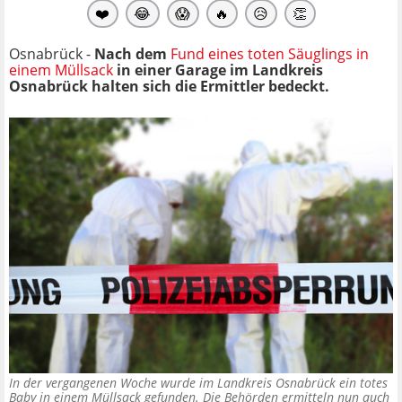
❤️
😂
😱
🔥
😥
👏
Osnabrück -
Nach dem
Fund eines toten Säuglings in
einem Müllsack
in einer Garage im Landkreis
Osnabrück halten sich die Ermittler bedeckt.
In der vergangenen Woche wurde im Landkreis Osnabrück ein totes
Baby in einem Müllsack gefunden. Die Behörden ermitteln nun auch