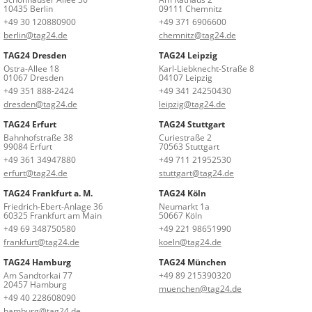
10435 Berlin
09111 Chemnitz
+49 30 120880900
+49 371 6906600
berlin@tag24.de
chemnitz@tag24.de
TAG24 Dresden
TAG24 Leipzig
Ostra-Allee 18
Karl-Liebknecht-Straße 8
01067 Dresden
04107 Leipzig
+49 351 888-2424
+49 341 24250430
dresden@tag24.de
leipzig@tag24.de
TAG24 Erfurt
TAG24 Stuttgart
Bahnhofstraße 38
Curiestraße 2
99084 Erfurt
70563 Stuttgart
+49 361 34947880
+49 711 21952530
erfurt@tag24.de
stuttgart@tag24.de
TAG24 Frankfurt a. M.
TAG24 Köln
Friedrich-Ebert-Anlage 36
Neumarkt 1a
60325 Frankfurt am Main
50667 Köln
+49 69 348750580
+49 221 98651990
frankfurt@tag24.de
koeln@tag24.de
TAG24 Hamburg
TAG24 München
Am Sandtorkai 77
+49 89 215390320
20457 Hamburg
muenchen@tag24.de
+49 40 228608090
hamburg@tag24.de