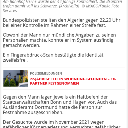
Am Bahnhof Herne wurde der 44-Jährige kontrolliert. Die Beamten
trafen damit voll ins Schwarze. (Archivbild) ©
IMAGO/Funke Foto
Services
Bundespolizisten stellten den Algerier gegen 22.20 Uhr
bei einer Kontrolle im Rahmen einer Streife fest.
Obwohl der Mann nur mündliche Angaben zu seinen
Personalien machte, konnte er im System ausfindig
gemacht werden.
Ein Fingerabdruck-Scan bestätigte die Identität
zweifelsfrei.
POLIZEIMELDUNGEN
22-JÄHRIGE TOT IN WOHNUNG GEFUNDEN – EX-
PARTNER FESTGENOMMEN
Gegen den Mann lagen jeweils ein Haftbefehl der
Staatsanwaltschaften Bonn und Hagen vor. Auch das
Ausländeramt Dortmund hatte die Person zur
Festnahme ausgeschrieben.
Der Gesuchte wurde im November 2021 wegen
gefährlicher Körperverletzung, versuchter gefährlicher