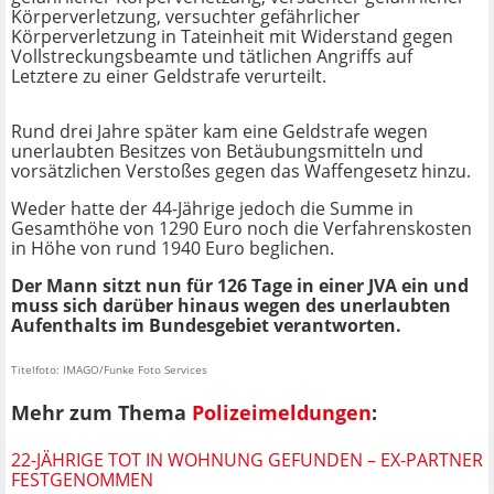
Körperverletzung, versuchter gefährlicher
Körperverletzung in Tateinheit mit Widerstand gegen
Vollstreckungsbeamte und tätlichen Angriffs auf
Letztere zu einer Geldstrafe verurteilt.
Rund drei Jahre später kam eine Geldstrafe wegen
unerlaubten Besitzes von Betäubungsmitteln und
vorsätzlichen Verstoßes gegen das Waffengesetz hinzu.
Weder hatte der 44-Jährige jedoch die Summe in
Gesamthöhe von 1290 Euro noch die Verfahrenskosten
in Höhe von rund 1940 Euro beglichen.
Der Mann sitzt nun für 126 Tage in einer JVA ein und
muss sich darüber hinaus wegen des unerlaubten
Aufenthalts im Bundesgebiet verantworten.
Titelfoto: IMAGO/Funke Foto Services
Mehr zum Thema
Polizeimeldungen
:
22-JÄHRIGE TOT IN WOHNUNG GEFUNDEN – EX-PARTNER
FESTGENOMMEN