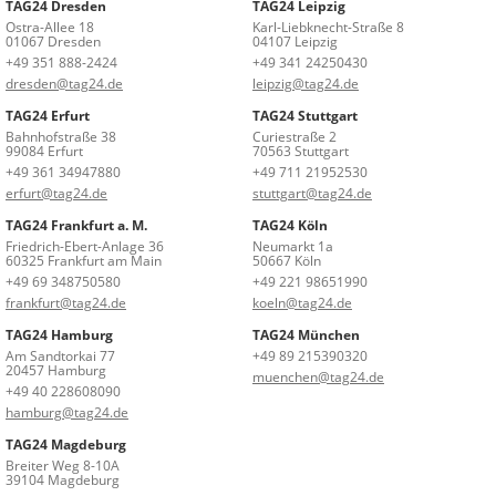
TAG24 Dresden
TAG24 Leipzig
Ostra-Allee 18
Karl-Liebknecht-Straße 8
01067 Dresden
04107 Leipzig
+49 351 888-2424
+49 341 24250430
dresden@tag24.de
leipzig@tag24.de
TAG24 Erfurt
TAG24 Stuttgart
Bahnhofstraße 38
Curiestraße 2
99084 Erfurt
70563 Stuttgart
+49 361 34947880
+49 711 21952530
erfurt@tag24.de
stuttgart@tag24.de
TAG24 Frankfurt a. M.
TAG24 Köln
Friedrich-Ebert-Anlage 36
Neumarkt 1a
60325 Frankfurt am Main
50667 Köln
+49 69 348750580
+49 221 98651990
frankfurt@tag24.de
koeln@tag24.de
TAG24 Hamburg
TAG24 München
Am Sandtorkai 77
+49 89 215390320
20457 Hamburg
muenchen@tag24.de
+49 40 228608090
hamburg@tag24.de
TAG24 Magdeburg
Breiter Weg 8-10A
39104 Magdeburg