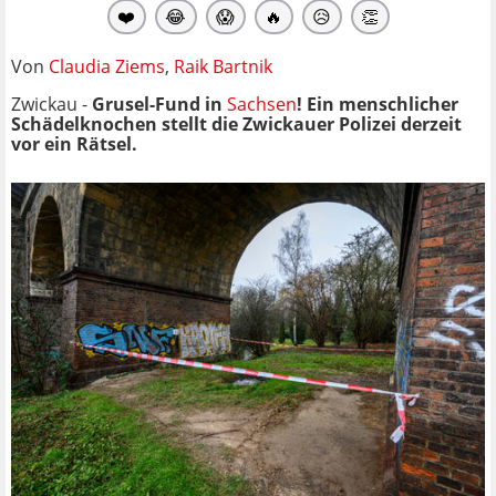
❤️
😂
😱
🔥
😥
👏
Von
Claudia Ziems
,
Raik Bartnik
Zwickau -
Grusel-Fund in
Sachsen
! Ein menschlicher
Schädelknochen stellt die Zwickauer Polizei derzeit
vor ein Rätsel.