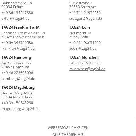
Bahnhofstraße 38
Curiestraße 2
99084 Erfurt
70563 Stuttgart
+49 361 34947880
+49 711 21952530
erfurt@tag24.de
stuttgart@tag24.de
TAG24 Frankfurt a. M.
TAG24 Köln
Friedrich-Ebert-Anlage 36
Neumarkt 1a
60325 Frankfurt am Main
50667 Köln
+49 69 348750580
+49 221 98651990
frankfurt@tag24.de
koeln@tag24.de
TAG24 Hamburg
TAG24 München
Am Sandtorkai 77
+49 89 215390320
20457 Hamburg
muenchen@tag24.de
+49 40 228608090
hamburg@tag24.de
TAG24 Magdeburg
Breiter Weg 8-10A
39104 Magdeburg
+49 391 50548260
magdeburg@tag24.de
WERBEMÖGLICHKEITEN
ALLE THEMEN A-Z