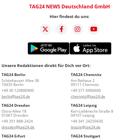
TAG24 NEWS Deutschland GmbH
Hier findest du uns:
Unsere Redaktionen direkt für Dich vor Ort:
TAG24 Berlin
TAG24 Chemnitz
Schönhauser Allee 36
Am Rathaus 2
10435 Berlin
09111 Chemnitz
+49 30 120880900
+49 371 6906600
berlin@tag24.de
chemnitz@tag24.de
TAG24 Dresden
TAG24 Leipzig
Ostra-Allee 18
Karl-Liebknecht-Straße 8
01067 Dresden
04107 Leipzig
+49 351 888-2424
+49 341 24250430
dresden@tag24.de
leipzig@tag24.de
TAG24 Erfurt
TAG24 Stuttgart