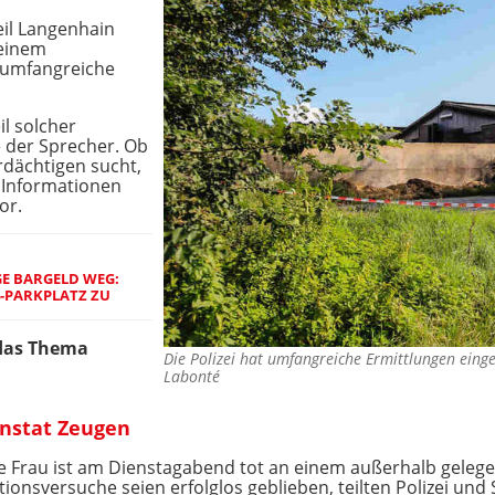
eil Langenhain
 einem
 umfangreiche
il solcher
 der Sprecher. Ob
rdächtigen sucht,
e Informationen
or.
GE BARGELD WEG:
4-PARKPLATZ ZU
das Thema
Die Polizei hat umfangreiche Ermittlungen eing
Labonté
enstat Zeugen
ge Frau ist am Dienstagabend tot an einem außerhalb gele
onsversuche seien erfolglos geblieben, teilten Polizei und