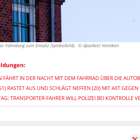
der Fahndung zum Einsatz (Symbolbild). ©
dpa/Axel Heimken
eldungen
:
N FÄHRT IN DER NACHT MIT DEM FAHRRAD ÜBER DIE AUTO
51) RASTET AUS UND SCHLÄGT NEFFEN (20) MIT AXT GEGEN
G: TRANSPORTER-FAHRER WILL POLIZEI BEI KONTROLLE V