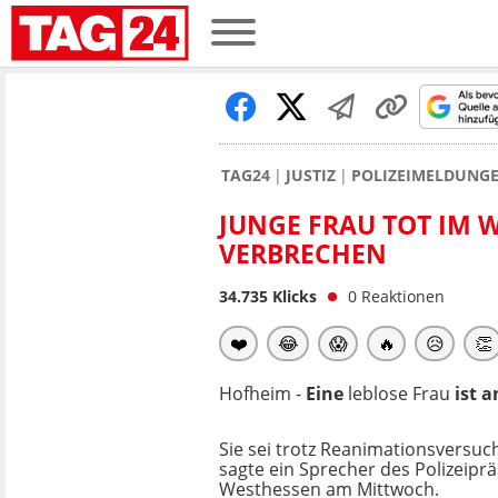
TAG24
JUSTIZ
POLIZEIMELDUNG
JUNGE FRAU TOT IM 
VERBRECHEN
34.735
Klicks
0
Reaktionen
❤️
😂
😱
🔥
😥
👏
Hofheim -
Eine
leblose Frau
ist 
Sie sei trotz Reanimationsversuc
sagte ein Sprecher des Polizeipr
Westhessen am Mittwoch.