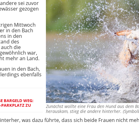
andere sei zuvor
ewässer gezogen
trigen Mittwoch
er in den Bach
ens in den
tand des
 auch die
 gewöhnlich war,
cht mehr an Land.
auen in den Bach,
lerdings ebenfalls
GE BARGELD WEG:
4-PARKPLATZ ZU
Zunächst wollte eine Frau den Hund aus dem Bac
herauskam, stieg die andere hinterher. (Symbo
hinterher, was dazu führte, dass sich beide Frauen nicht m