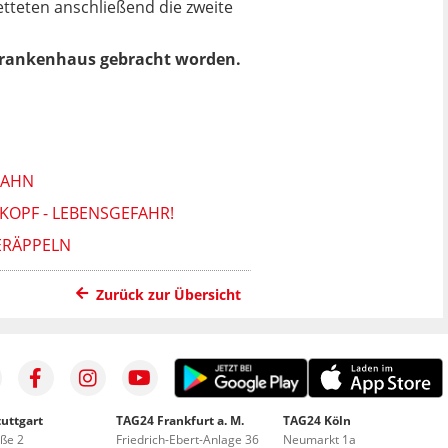
etteten anschließend die zweite
 Krankenhaus gebracht worden.
BAHN
 KOPF - LEBENSGEFAHR!
ERÄPPELN
Zurück zur Übersicht
uttgart
TAG24 Frankfurt a. M.
TAG24 Köln
aße 2
Friedrich-Ebert-Anlage 36
Neumarkt 1a