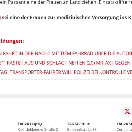
ein Passant eine der Frauen an Land ziehen. Einsatzkräfte r
i
sei eine der Frauen zur medizinischen Versorgung ins
eldungen
:
N FÄHRT IN DER NACHT MIT DEM FAHRRAD ÜBER DIE AUTO
51) RASTET AUS UND SCHLÄGT NEFFEN (20) MIT AXT GEGEN
G: TRANSPORTER-FAHRER WILL POLIZEI BEI KONTROLLE V
TAG24 Leipzig
TAG24 Erfurt
TAG24 St
Karl-Liebknecht-Straße 8
Bahnhofstraße 38
Curiestr