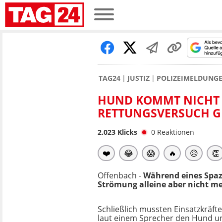
TAG24
JUSTIZ
POLIZEIMELDUNG
HUND KOMMT NICHT 
RETTUNGSVERSUCH G
2.023
Klicks
0
Reaktionen
❤️
😂
😱
🔥
😥
👏
Offenbach -
Während eines Spaz
Strömung alleine aber nicht me
Schließlich mussten Einsatzkräft
laut einem Sprecher den Hund un