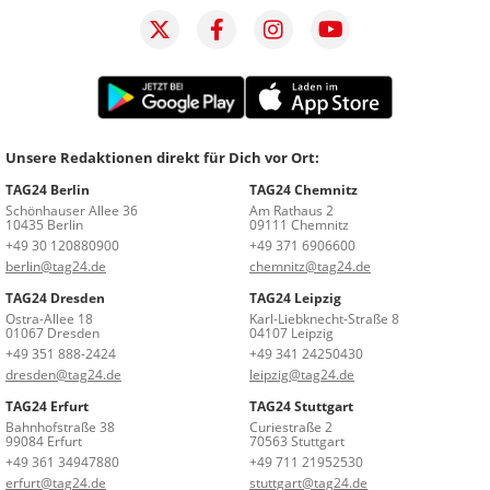
Unsere Redaktionen direkt für Dich vor Ort:
TAG24 Berlin
TAG24 Chemnitz
Schönhauser Allee 36
Am Rathaus 2
10435 Berlin
09111 Chemnitz
+49 30 120880900
+49 371 6906600
berlin@tag24.de
chemnitz@tag24.de
TAG24 Dresden
TAG24 Leipzig
Ostra-Allee 18
Karl-Liebknecht-Straße 8
01067 Dresden
04107 Leipzig
+49 351 888-2424
+49 341 24250430
dresden@tag24.de
leipzig@tag24.de
TAG24 Erfurt
TAG24 Stuttgart
Bahnhofstraße 38
Curiestraße 2
99084 Erfurt
70563 Stuttgart
+49 361 34947880
+49 711 21952530
erfurt@tag24.de
stuttgart@tag24.de