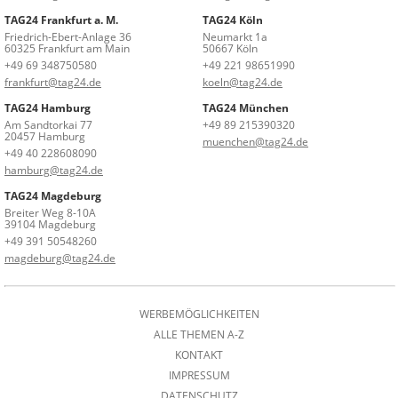
TAG24 Frankfurt a. M.
TAG24 Köln
Friedrich-Ebert-Anlage 36
Neumarkt 1a
60325 Frankfurt am Main
50667 Köln
+49 69 348750580
+49 221 98651990
frankfurt@tag24.de
koeln@tag24.de
TAG24 Hamburg
TAG24 München
Am Sandtorkai 77
+49 89 215390320
20457 Hamburg
muenchen@tag24.de
+49 40 228608090
hamburg@tag24.de
TAG24 Magdeburg
Breiter Weg 8-10A
39104 Magdeburg
+49 391 50548260
magdeburg@tag24.de
WERBEMÖGLICHKEITEN
ALLE THEMEN A-Z
KONTAKT
IMPRESSUM
DATENSCHUTZ