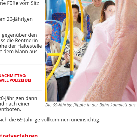
ine Füße vom Sitz
em 20-Jährigen
 gegenüber den
ass die Rentnerin
ahe der Haltestelle
mit dem Mann aus
NACHMITTAG:
LL POLIZEI BEI
20-Jährigen dann
nd nach einer
Die 69-Jährige flippte in der Bahn komplett au
entboten.
sich die 69-Jährige vollkommen uneinsichtig.
Strafverfahren