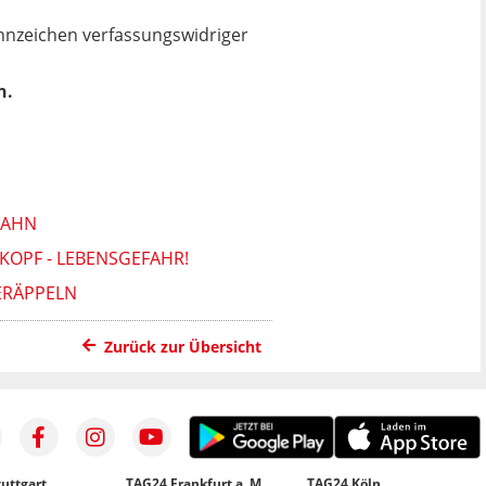
nnzeichen verfassungswidriger
n.
BAHN
 KOPF - LEBENSGEFAHR!
ERÄPPELN
Zurück zur Übersicht
uttgart
TAG24 Frankfurt a. M.
TAG24 Köln