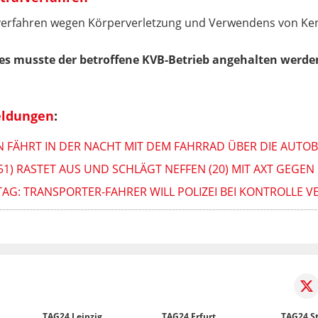
fverfahren wegen Körperverletzung und Verwendens von Ke
s musste der betroffene KVB-Betrieb angehalten werde
eldungen
:
N FÄHRT IN DER NACHT MIT DEM FAHRRAD ÜBER DIE AUTO
51) RASTET AUS UND SCHLÄGT NEFFEN (20) MIT AXT GEGEN
G: TRANSPORTER-FAHRER WILL POLIZEI BEI KONTROLLE V
TAG24 Leipzig
TAG24 Erfurt
TAG24 St