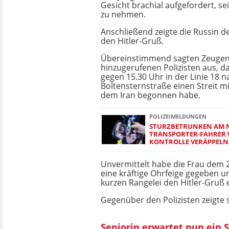
Gesicht brachial aufgefordert, se
zu nehmen.
Anschließend zeigte die Russin d
den Hitler-Gruß.
Übereinstimmend sagten Zeugen
hinzugerufenen Polizisten aus, d
gegen 15.30 Uhr in der Linie 18 n
Boltensternstraße einen Streit 
dem Iran begonnen habe.
POLIZEIMELDUNGEN
STURZBETRUNKEN AM 
TRANSPORTER-FAHRER WI
KONTROLLE VERÄPPELN
Unvermittelt habe die Frau dem 
eine kräftige Ohrfeige gegeben u
kurzen Rangelei den Hitler-Gruß 
Gegenüber den Polizisten zeigte 
Seniorin erwartet nun ein 