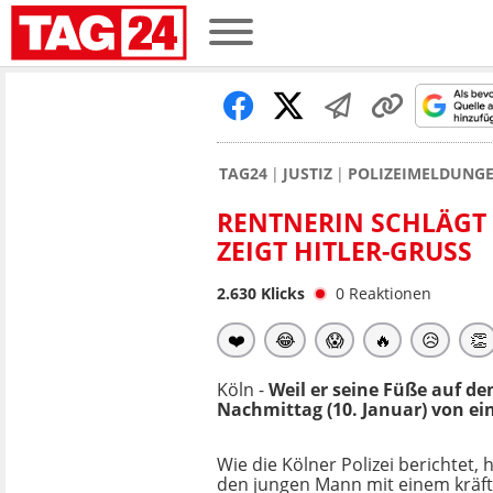
TAG24
JUSTIZ
POLIZEIMELDUNG
RENTNERIN SCHLÄGT 
ZEIGT HITLER-GRUSS
2.630
Klicks
0
Reaktionen
❤️
😂
😱
🔥
😥
👏
Köln -
Weil er seine Füße auf de
Nachmittag (10. Januar) von ein
Wie die Kölner Polizei berichtet, 
den jungen Mann mit einem kräft