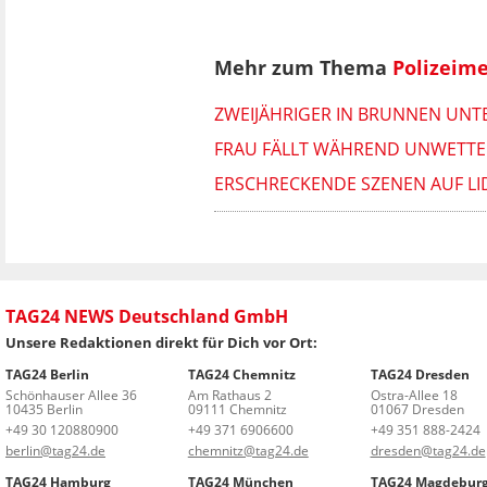
Mehr zum Thema
Polizeim
ZWEIJÄHRIGER IN BRUNNEN UNT
FRAU FÄLLT WÄHREND UNWETTER
ERSCHRECKENDE SZENEN AUF LID
TAG24 NEWS Deutschland GmbH
Unsere Redaktionen direkt für Dich vor Ort:
TAG24 Berlin
TAG24 Chemnitz
TAG24 Dresden
Schönhauser Allee 36
Am Rathaus 2
Ostra-Allee 18
10435 Berlin
09111 Chemnitz
01067 Dresden
+49 30 120880900
+49 371 6906600
+49 351 888-2424
berlin@tag24.de
chemnitz@tag24.de
dresden@tag24.de
TAG24 Hamburg
TAG24 München
TAG24 Magdebur