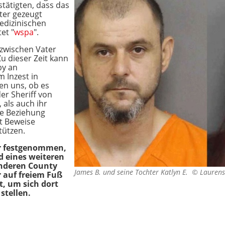
stätigten, dass das
hter gezeugt
medizinischen
et "
wspa
".
s zwischen Vater
u dieser Zeit kann
by an
 Inzest in
en uns, ob es
er Sheriff von
 als auch ihr
re Beziehung
at Beweise
tützen.
er festgenommen,
d eines weiteren
anderen County
James B. und seine Tochter Katlyn E. ©
Laurens 
r auf freiem Fuß
t, um sich dort
stellen.