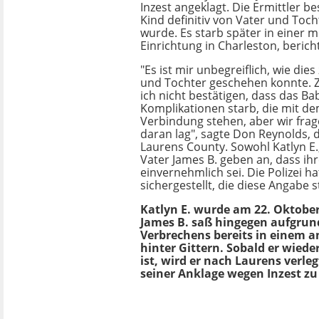
Inzest angeklagt. Die Ermittler be
Kind definitiv von Vater und Toc
wurde. Es starb später in einer 
Einrichtung in Charleston, bericht
"Es ist mir unbegreiflich, wie die
und Tochter geschehen konnte. Z
ich nicht bestätigen, dass das Ba
Komplikationen starb, die mit dem
Verbindung stehen, aber wir frag
daran lag", sagte Don Reynolds, d
Laurens County. Sowohl Katlyn E.,
Vater James B. geben an, dass ih
einvernehmlich sei. Die Polizei h
sichergestellt, die diese Angabe s
Katlyn E. wurde am 22. Oktob
James B. saß hingegen aufgrun
Verbrechens bereits in einem 
hinter Gittern. Sobald er wiede
ist, wird er nach Laurens verleg
seiner Anklage wegen Inzest zu 