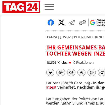
TAG24
JUSTIZ
POLIZEIMELDUNG
IHR GEMEINSAMES BA
TOCHTER WEGEN INZE
18.606
Klicks
0
Reaktionen
❤️
😂
😱
🔥
😥
👏
Laurens (South Carolina) -
In der
Inzest
verhaftet, nachdem ihr 
Laut Angaben der Polizei von La
werden Katlyn E. und James B. a