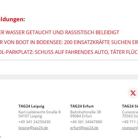
eldungen
:
ER WASSER GETAUCHT UND RASSISTISCH BELEIDIGT
 VON BOOT IN BODENSEE: 200 EINSATZKRÄFTE SUCHEN E
L-PARKPLATZ: SCHUSS AUF FAHRENDES AUTO, TÄTER FLÜ
TAG24 Leipzig
TAG24 Erfurt
TAG24 St
Karl-Liebknecht-Straße 8
Bahnhofstraße 38
Curiestr
04107 Leipzig
99084 Erfurt
70563 Stu
+49 341 24250430
+49 361 34947880
+49 711 
leipzig@tag24.de
erfurt@tag24.de
stuttgar
g