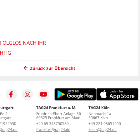
RFOLGLOS NACH IHR
CHTIG
Zurück zur Übersicht
uttgart
TAG24 Frankfurt a. M.
TAG24 Köln
aße 2
Friedrich-Ebert-Anlage 36
Neumarkt 1a
ttgart
60325 Frankfurt am Main
50667 Köln
21952530
+49 69 348750580
+49 221 98651990
t@tag24.de
frankfurt@tag24.de
koeln@tag24.de