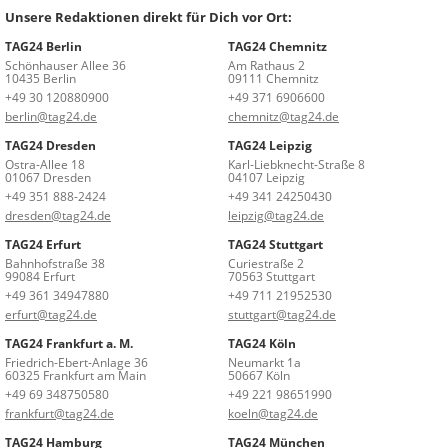
Unsere Redaktionen direkt für Dich vor Ort:
TAG24 Berlin
TAG24 Chemnitz
Schönhauser Allee 36
Am Rathaus 2
10435 Berlin
09111 Chemnitz
+49 30 120880900
+49 371 6906600
berlin@tag24.de
chemnitz@tag24.de
TAG24 Dresden
TAG24 Leipzig
Ostra-Allee 18
Karl-Liebknecht-Straße 8
01067 Dresden
04107 Leipzig
+49 351 888-2424
+49 341 24250430
dresden@tag24.de
leipzig@tag24.de
TAG24 Erfurt
TAG24 Stuttgart
Bahnhofstraße 38
Curiestraße 2
99084 Erfurt
70563 Stuttgart
+49 361 34947880
+49 711 21952530
erfurt@tag24.de
stuttgart@tag24.de
TAG24 Frankfurt a. M.
TAG24 Köln
Friedrich-Ebert-Anlage 36
Neumarkt 1a
60325 Frankfurt am Main
50667 Köln
+49 69 348750580
+49 221 98651990
frankfurt@tag24.de
koeln@tag24.de
TAG24 Hamburg
TAG24 München