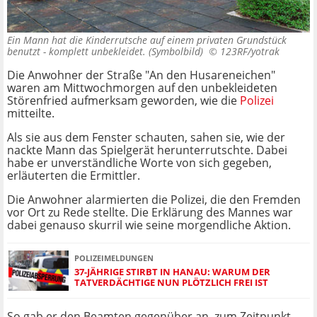
Ein Mann hat die Kinderrutsche auf einem privaten Grundstück
benutzt - komplett unbekleidet. (Symbolbild) ©
123RF/yotrak
Die Anwohner der Straße "An den Husareneichen"
waren am Mittwochmorgen auf den unbekleideten
Störenfried aufmerksam geworden, wie die
Polizei
mitteilte.
Als sie aus dem Fenster schauten, sahen sie, wie der
nackte Mann das Spielgerät herunterrutschte. Dabei
habe er unverständliche Worte von sich gegeben,
erläuterten die Ermittler.
Die Anwohner alarmierten die Polizei, die den Fremden
vor Ort zu Rede stellte. Die Erklärung des Mannes war
dabei genauso skurril wie seine morgendliche Aktion.
POLIZEIMELDUNGEN
37-JÄHRIGE STIRBT IN HANAU: WARUM DER
TATVERDÄCHTIGE NUN PLÖTZLICH FREI IST
So gab er den Beamten gegenüber an, zum Zeitpunkt