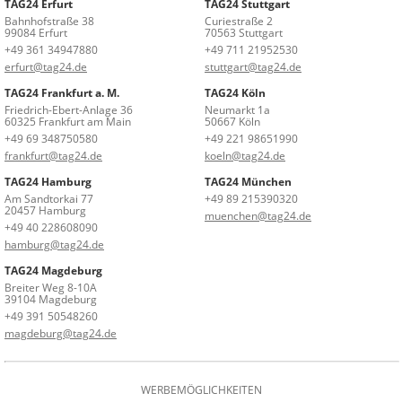
TAG24 Erfurt
TAG24 Stuttgart
Bahnhofstraße 38
Curiestraße 2
99084 Erfurt
70563 Stuttgart
+49 361 34947880
+49 711 21952530
erfurt@tag24.de
stuttgart@tag24.de
TAG24 Frankfurt a. M.
TAG24 Köln
Friedrich-Ebert-Anlage 36
Neumarkt 1a
60325 Frankfurt am Main
50667 Köln
+49 69 348750580
+49 221 98651990
frankfurt@tag24.de
koeln@tag24.de
TAG24 Hamburg
TAG24 München
Am Sandtorkai 77
+49 89 215390320
20457 Hamburg
muenchen@tag24.de
+49 40 228608090
hamburg@tag24.de
TAG24 Magdeburg
Breiter Weg 8-10A
39104 Magdeburg
+49 391 50548260
magdeburg@tag24.de
WERBEMÖGLICHKEITEN