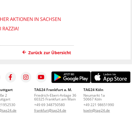
CHER AKTIONEN IN SACHSEN
 RAZZIA!
Zurück zur Übersicht
uttgart
TAG24 Frankfurt a. M.
TAG24 Köln
aße 2
Friedrich-Ebert-Anlage 36
Neumarkt 1a
ttgart
60325 Frankfurt am Main
50667 Köln
21952530
+49 69 348750580
+49 221 98651990
t@tag24.de
frankfurt@tag24.de
koeln@tag24.de