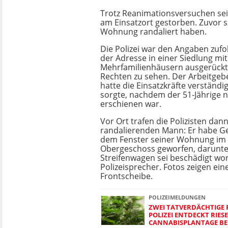
Trotz Reanimationsversuchen se
am Einsatzort gestorben. Zuvor so
Wohnung randaliert haben.
Die Polizei war den Angaben zuf
der Adresse in einer Siedlung m
Mehrfamilienhäusern ausgerück
Rechten zu sehen. Der Arbeitge
hatte die Einsatzkräfte verständigt
sorgte, nachdem der 51-Jährige ni
erschienen war.
Vor Ort trafen die Polizisten dan
randalierenden Mann: Er habe G
dem Fenster seiner Wohnung im 
Obergeschoss geworfen, darunter
Streifenwagen sei beschädigt wo
Polizeisprecher. Fotos zeigen eine
Frontscheibe.
POLIZEIMELDUNGEN
ZWEI TATVERDÄCHTIGE
POLIZEI ENTDECKT RIES
CANNABISPLANTAGE BEI