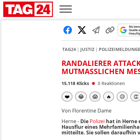
TAG24
JUSTIZ
POLIZEIMELDUNG
RANDALIERER ATTACKI
UTMASSLICHEN MESSE
15.118
Klicks
0
Reaktionen
❤️
😂
😱
🔥
😥
👏
Von Florentine Dame
Herne -
Die
Polizei
hat in Herne 
Hausflur eines Mehrfamilienhau
mitteilte. Sie sollen daraufhi