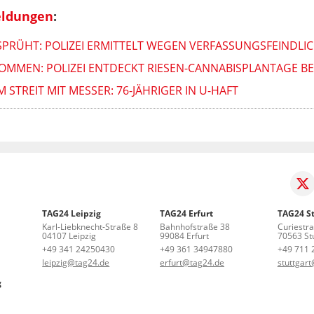
eldungen
:
SPRÜHT: POLIZEI ERMITTELT WEGEN VERFASSUNGSFEINDLI
MMEN: POLIZEI ENTDECKT RIESEN-CANNABISPLANTAGE BEI
 STREIT MIT MESSER: 76-JÄHRIGER IN U-HAFT
TAG24 Leipzig
TAG24 Erfurt
TAG24 St
Karl-Liebknecht-Straße 8
Bahnhofstraße 38
Curiestr
04107 Leipzig
99084 Erfurt
70563 Stu
+49 341 24250430
+49 361 34947880
+49 711 
leipzig@tag24.de
erfurt@tag24.de
stuttgar
g