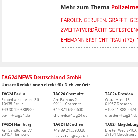
Mehr zum Thema
Polizeim
PAROLEN GERUFEN, GRAFFITI GE
ZWEI TATVERDÄCHTIGE FESTGENO
EHEMANN ERSTICHT FRAU (†72) IM
TAG24 NEWS Deutschland GmbH
Unsere Redaktionen direkt für Dich vor Ort:
TAG24 Berlin
TAG24 Chemnitz
TAG24 Dresden
Schönhauser Allee 36
Am Rathaus 2
Ostra-Allee 18
10435 Berlin
09111 Chemnitz
01067 Dresden
+49 30 120880900
+49 371 6906600
+49 351 888-2424
berlin@tag24.de
chemnitz@tag24.de
dresden@tag24.de
TAG24 Hamburg
TAG24 München
TAG24 Magdebur
Am Sandtorkai 77
+49 89 215390320
Breiter Weg 8-10A
20457 Hamburg
39104 Magdeburg
muenchen@tag24.de