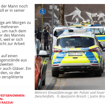
i der Mann noch
ll er in seiner
olge am Morgen zu
it mehreren
t, um nach dem
ber des Mannes
, weil er sich
cht zur Arbeit
n auf einen
egenstände aus
zweiten
 auch Gläser. Ein
rden, so der
 zersplitterte
Mehrere Einsatzfahrzeuge der Polizei und Feue
 FESTGENOMMEN:
Zwischenfalls. ©
dpa/Justin Brosch | Justin Bro
EN-
 RAZZIA!