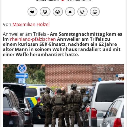
❤️
😂
😱
🔥
😥
👏
Von
Maximilian Hölzel
Annweiler am Trifels -
Am Samstagnachmittag kam es
im
rheinland-pfälzischen
Annweiler am Trifels zu
einem kuriosen SEK-Einsatz, nachdem ein 62 Jahre
alter Mann in seinem Wohnhaus randaliert und mit
einer Waffe herumhantiert hatte.