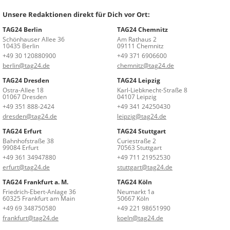
Unsere Redaktionen direkt für Dich vor Ort:
TAG24 Berlin
TAG24 Chemnitz
Schönhauser Allee 36
Am Rathaus 2
10435 Berlin
09111 Chemnitz
+49 30 120880900
+49 371 6906600
berlin@tag24.de
chemnitz@tag24.de
TAG24 Dresden
TAG24 Leipzig
Ostra-Allee 18
Karl-Liebknecht-Straße 8
01067 Dresden
04107 Leipzig
+49 351 888-2424
+49 341 24250430
dresden@tag24.de
leipzig@tag24.de
TAG24 Erfurt
TAG24 Stuttgart
Bahnhofstraße 38
Curiestraße 2
99084 Erfurt
70563 Stuttgart
+49 361 34947880
+49 711 21952530
erfurt@tag24.de
stuttgart@tag24.de
TAG24 Frankfurt a. M.
TAG24 Köln
Friedrich-Ebert-Anlage 36
Neumarkt 1a
60325 Frankfurt am Main
50667 Köln
+49 69 348750580
+49 221 98651990
frankfurt@tag24.de
koeln@tag24.de