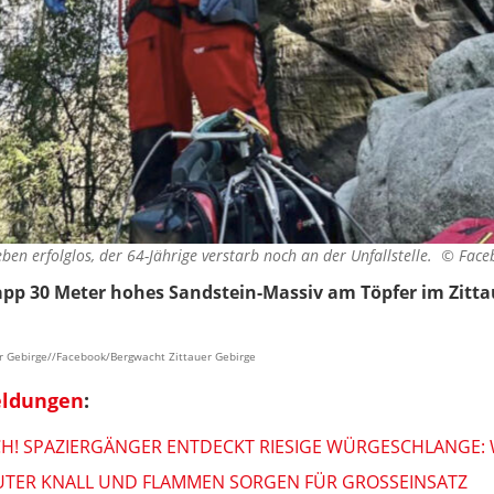
en erfolglos, der 64-Jährige verstarb noch an der Unfallstelle. ©
Face
app 30 Meter hohes Sandstein-Massiv am Töpfer im Zittau
er Gebirge//Facebook/Bergwacht Zittauer Gebirge
eldungen
:
CH! SPAZIERGÄNGER ENTDECKT RIESIGE WÜRGESCHLANGE:
TER KNALL UND FLAMMEN SORGEN FÜR GROSSEINSATZ