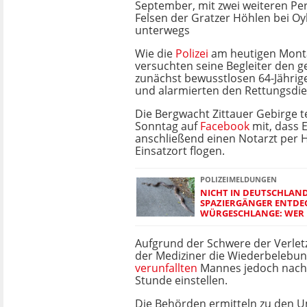
September, mit zwei weiteren P
Felsen der Gratzer Höhlen bei Oybi
unterwegs
Wie die
Polizei
am heutigen Montag
versuchten seine Begleiter den g
zunächst bewusstlosen 64-Jährig
und alarmierten den Rettungsdie
Die Bergwacht Zittauer Gebirge t
Sonntag auf
Facebook
mit, dass E
anschließend einen Notarzt per 
Einsatzort flogen.
POLIZEIMELDUNGEN
NICHT IN DEUTSCHLAND
SPAZIERGÄNGER ENTDEC
WÜRGESCHLANGE: WER 
Aufgrund der Schwere der Verle
der Mediziner die Wiederbelebu
verunfallten
Mannes jedoch nach
Stunde einstellen.
Die Behörden ermitteln zu den U