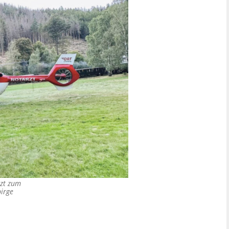
rzt zum
irge