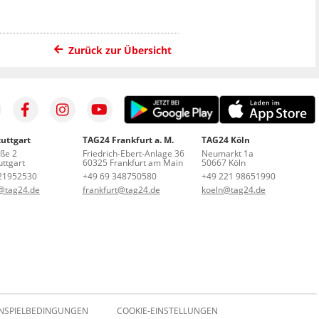
Zurück zur Übersicht
uttgart
TAG24 Frankfurt a. M.
TAG24 Köln
aße 2
Friedrich-Ebert-Anlage 36
Neumarkt 1a
ttgart
60325 Frankfurt am Main
50667 Köln
21952530
+49 69 348750580
+49 221 98651990
t@tag24.de
frankfurt@tag24.de
koeln@tag24.de
NSPIELBEDINGUNGEN
COOKIE-EINSTELLUNGEN