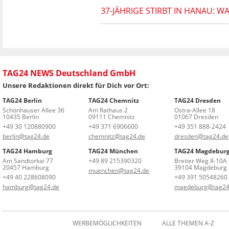
37-JÄHRIGE STIRBT IN HANAU: W
TAG24 NEWS Deutschland GmbH
Unsere Redaktionen direkt für Dich vor Ort:
TAG24 Berlin
TAG24 Chemnitz
TAG24 Dresden
Schönhauser Allee 36
Am Rathaus 2
Ostra-Allee 18
10435 Berlin
09111 Chemnitz
01067 Dresden
+49 30 120880900
+49 371 6906600
+49 351 888-2424
berlin@tag24.de
chemnitz@tag24.de
dresden@tag24.de
TAG24 Hamburg
TAG24 München
TAG24 Magdebur
Am Sandtorkai 77
+49 89 215390320
Breiter Weg 8-10A
20457 Hamburg
39104 Magdeburg
muenchen@tag24.de
+49 40 228608090
+49 391 50548260
hamburg@tag24.de
magdeburg@tag24
WERBEMÖGLICHKEITEN
ALLE THEMEN A-Z