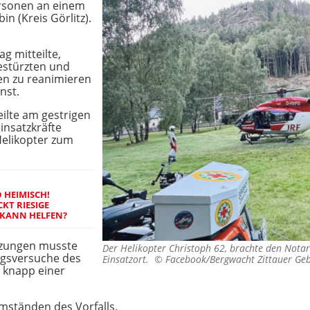
ersonen an einem
n (Kreis Görlitz).
 mitteilte,
estürzten und
en zu reanimieren
nst.
eilte am gestrigen
insatzkräfte
Helikopter zum
 HEIMISCH!
KT RIESIGE
KANN HELFEN?
tzungen musste
Der Helikopter Christoph 62, brachte den Nota
ngsversuche des
Einsatzort. ©
Facebook/Bergwacht Zittauer Geb
 knapp einer
mständen des Vorfalls.