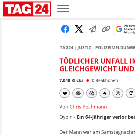
TAG24
JUSTIZ
POLIZEIMELDUNG
TÖDLICHER UNFALL IM
GLEICHGEWICHT UND
7.048
Klicks
0
Reaktionen
❤️
😂
😱
🔥
😥
👏
Von
Chris Pechmann
Oybin -
Ein 64-Jähriger verlor b
Der Mann war am Samstagnachmi