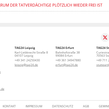
ARUM DER TATVERDÄCHTIGE PLÖTZLICH WIEDER FREI IST
TAG24 Leipzig
TAG24 Erfurt
TAG24 St
Karl-Liebknecht-Straße 8
Bahnhofstraße 38
Curiestr
04107 Leipzig
99084 Erfurt
70563 Stu
+49 341 24250430
+49 361 34947880
+49 711 
leipzig@tag24.de
erfurt@tag24.de
stuttgar
g
.de
KONTAKT
IMPRESSUM
DATENSCHUTZ
AGB
GEWIN