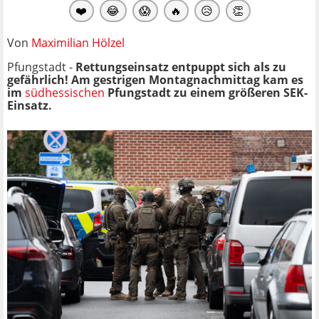
❤️
😂
😱
🔥
😥
👏
Von
Maximilian Hölzel
Pfungstadt -
Rettungseinsatz entpuppt sich als zu
gefährlich! Am gestrigen Montagnachmittag kam es
im
südhessischen
Pfungstadt zu einem größeren SEK-
Einsatz.