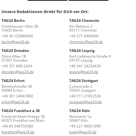
Unsere Redaktionen direkt für Dich vor Ort:
TAG24 Berlin
TAG24 Chemnitz
Schönhauser Allee 36
Am Rathaus 2
10435 Berlin
09111 Chemnitz
+49 30 120880900
+49 371 6906600
berlin@tag24.de
chemnitz@tag24.de
TAG24 Dresden
TAG24 Leipzig
Ostra-Allee 18
Karl-Liebknecht-Straße 8
01067 Dresden
04107 Leipzig
+49 351 888-2424
+49 341 24250430
dresden@tag24.de
leipzig@tag24.de
TAG24 Erfurt
TAG24 Stuttgart
Bahnhofstraße 38
Curiestraße 2
99084 Erfurt
70563 Stuttgart
+49 361 34947880
+49 711 21952530
erfurt@tag24.de
stuttgart@tag24.de
TAG24 Frankfurt a. M.
TAG24 Köln
Friedrich-Ebert-Anlage 36
Neumarkt 1a
60325 Frankfurt am Main
50667 Köln
+49 69 348750580
+49 221 98651990
frankfurt@tag24.de
koeln@tag24.de