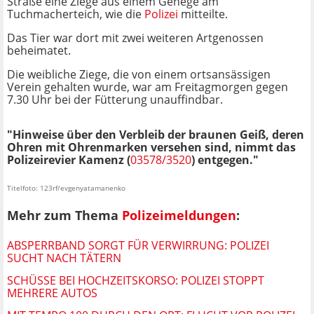
Straße eine Ziege aus einem Gehege am
Tuchmacherteich, wie die
Polizei
mitteilte.
Das Tier war dort mit zwei weiteren Artgenossen
beheimatet.
Die weibliche Ziege, die von einem ortsansässigen
Verein gehalten wurde, war am Freitagmorgen gegen
7.30 Uhr bei der Fütterung unauffindbar.
"Hinweise über den Verbleib der braunen Geiß, deren
Ohren mit Ohrenmarken versehen sind, nimmt das
Polizeirevier Kamenz (
03578/3520
) entgegen."
Titelfoto: 123rf/evgenyatamanenko
Mehr zum Thema
Polizeimeldungen
:
ABSPERRBAND SORGT FÜR VERWIRRUNG: POLIZEI
SUCHT NACH TÄTERN
SCHÜSSE BEI HOCHZEITSKORSO: POLIZEI STOPPT
MEHRERE AUTOS