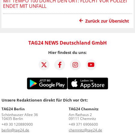
MIT TEMPO 100 DURCH DEN ORT: FLUCHT VOR POLIZEI
ENDET MIT UNFALL
Zurück zur Übersicht
TAG24 NEWS Deutschland GmbH
Hier findest du uns:
Unsere Redaktionen direkt für Dich vor Ort:
TAG24 Berlin
TAG24 Chemnitz
Schönhauser Allee 36
Am Rathaus 2
10435 Berlin
09111 Chemnitz
+49 30 120880900
+49 371 6906600
berlin@tag24.de
chemnitz@tag24.de