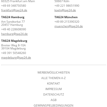
60325 Frankfurt am Main
50667 Köln
+49 69 348750580
+49 221 98651990
frankfurt@tag24.de
koeln@tag24.de
TAG24 Hamburg
TAG24 München
Am Sandtorkai 77
+49 89 215390320
20457 Hamburg
muenchen@tag24.de
+49 40 228608090
hamburg@tag24.de
TAG24 Magdeburg
Breiter Weg 8-10A
39104 Magdeburg
+49 391 50548260
magdeburg@tag24.de
WERBEMÖGLICHKEITEN
ALLE THEMEN A-Z
KONTAKT
IMPRESSUM
DATENSCHUTZ
AGB
GEWINNSPIELBEDINGUNGEN