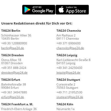
Unsere Redaktionen direkt für Dich vor Ort:
TAG24 Berlin
TAG24 Chemnitz
Schönhauser Allee 36
Am Rathaus 2
10435 Berlin
09111 Chemnitz
+49 30 120880900
+49 371 6906600
berlin@tag24.de
chemnitz@tag24.de
TAG24 Dresden
TAG24 Leipzig
Ostra-Allee 18
Karl-Liebknecht-Straße 8
01067 Dresden
04107 Leipzig
+49 351 888-2424
+49 341 24250430
dresden@tag24.de
leipzig@tag24.de
TAG24 Erfurt
TAG24 Stuttgart
Bahnhofstraße 38
Curiestraße 2
99084 Erfurt
70563 Stuttgart
+49 361 34947880
+49 711 21952530
erfurt@tag24.de
stuttgart@tag24.de
TAG24 Frankfurt a. M.
TAG24 Köln
Friedrich-Ebert-Anlage 36
Neumarkt 1a