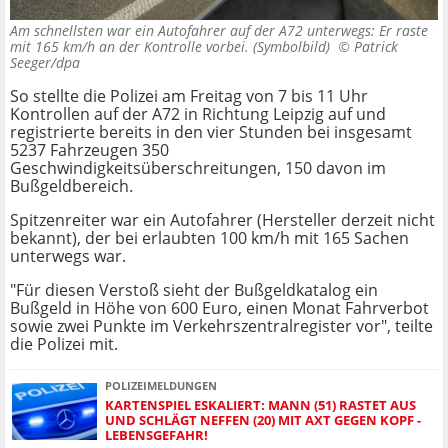
Am schnellsten war ein Autofahrer auf der A72 unterwegs: Er raste
mit 165 km/h an der Kontrolle vorbei. (Symbolbild) ©
Patrick
Seeger/dpa
So stellte die Polizei am Freitag von 7 bis 11 Uhr
Kontrollen auf der A72 in Richtung Leipzig auf und
registrierte bereits in den vier Stunden bei insgesamt
5237 Fahrzeugen 350
Geschwindigkeitsüberschreitungen, 150 davon im
Bußgeldbereich.
Spitzenreiter war ein Autofahrer (Hersteller derzeit nicht
bekannt), der bei erlaubten 100 km/h mit 165 Sachen
unterwegs war.
"Für diesen Verstoß sieht der Bußgeldkatalog ein
Bußgeld in Höhe von 600 Euro, einen Monat Fahrverbot
sowie zwei Punkte im Verkehrszentralregister vor", teilte
die Polizei mit.
POLIZEIMELDUNGEN
KARTENSPIEL ESKALIERT: MANN (51) RASTET AUS
UND SCHLÄGT NEFFEN (20) MIT AXT GEGEN KOPF -
LEBENSGEFAHR!