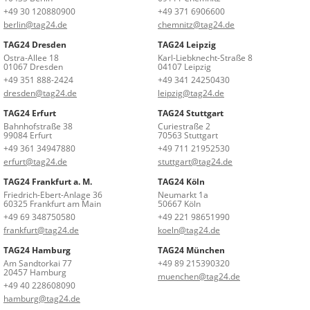
+49 30 120880900
+49 371 6906600
berlin@tag24.de
chemnitz@tag24.de
TAG24 Dresden
TAG24 Leipzig
Ostra-Allee 18
Karl-Liebknecht-Straße 8
01067 Dresden
04107 Leipzig
+49 351 888-2424
+49 341 24250430
dresden@tag24.de
leipzig@tag24.de
TAG24 Erfurt
TAG24 Stuttgart
Bahnhofstraße 38
Curiestraße 2
99084 Erfurt
70563 Stuttgart
+49 361 34947880
+49 711 21952530
erfurt@tag24.de
stuttgart@tag24.de
TAG24 Frankfurt a. M.
TAG24 Köln
Friedrich-Ebert-Anlage 36
Neumarkt 1a
60325 Frankfurt am Main
50667 Köln
+49 69 348750580
+49 221 98651990
frankfurt@tag24.de
koeln@tag24.de
TAG24 Hamburg
TAG24 München
Am Sandtorkai 77
+49 89 215390320
20457 Hamburg
muenchen@tag24.de
+49 40 228608090
hamburg@tag24.de