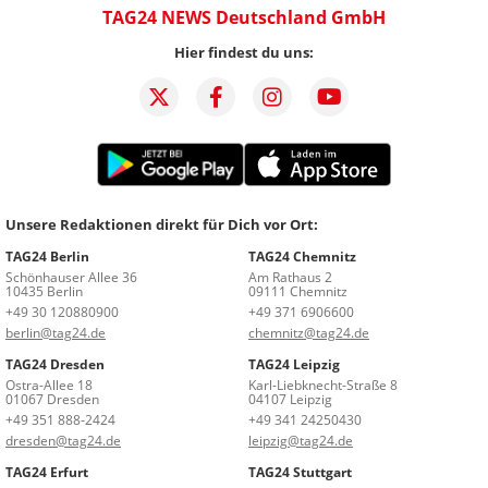
TAG24 NEWS Deutschland GmbH
Hier findest du uns:
Unsere Redaktionen direkt für Dich vor Ort:
TAG24 Berlin
TAG24 Chemnitz
Schönhauser Allee 36
Am Rathaus 2
10435 Berlin
09111 Chemnitz
+49 30 120880900
+49 371 6906600
berlin@tag24.de
chemnitz@tag24.de
TAG24 Dresden
TAG24 Leipzig
Ostra-Allee 18
Karl-Liebknecht-Straße 8
01067 Dresden
04107 Leipzig
+49 351 888-2424
+49 341 24250430
dresden@tag24.de
leipzig@tag24.de
TAG24 Erfurt
TAG24 Stuttgart