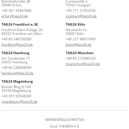
Bahnhofstraße 38
Curiestraße 2
99084 Erfurt
70563 Stuttgart
+49 361 34947880
+49 711 21952530
erfurt@tag24.de
stuttgart@tag24.de
TAG24 Frankfurt a. M.
TAG24 Köln
Friedrich-Ebert-Anlage 36
Neumarkt 1a
60325 Frankfurt am Main
50667 Köln
+49 69 348750580
+49 221 98651990
frankfurt@tag24.de
koeln@tag24.de
TAG24 Hamburg
TAG24 München
Am Sandtorkai 77
+49 89 215390320
20457 Hamburg
muenchen@tag24.de
+49 40 228608090
hamburg@tag24.de
TAG24 Magdeburg
Breiter Weg 8-10A
39104 Magdeburg
+49 391 50548260
magdeburg@tag24.de
WERBEMÖGLICHKEITEN
ALLE THEMEN A-Z