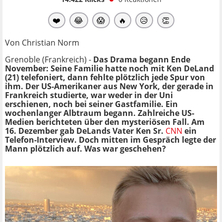
❤️
😂
😱
🔥
😥
👏
Von Christian Norm
Grenoble (Frankreich) -
Das Drama begann Ende
November: Seine Familie hatte noch mit Ken DeLand
(21) telefoniert, dann fehlte plötzlich jede Spur von
ihm. Der US-Amerikaner aus New York, der gerade in
Frankreich studierte, war weder in der Uni
erschienen, noch bei seiner Gastfamilie. Ein
wochenlanger Albtraum begann. Zahlreiche US-
Medien berichteten über den mysteriösen Fall. Am
16. Dezember gab DeLands Vater Ken Sr.
CNN
ein
Telefon-Interview. Doch mitten im Gespräch legte der
Mann plötzlich auf. Was war geschehen?