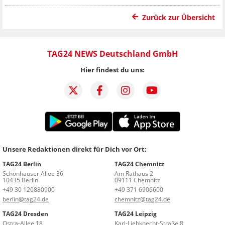
Zurück zur Übersicht
TAG24 NEWS Deutschland GmbH
Hier findest du uns:
Unsere Redaktionen direkt für Dich vor Ort:
TAG24 Berlin
TAG24 Chemnitz
Schönhauser Allee 36
Am Rathaus 2
10435 Berlin
09111 Chemnitz
+49 30 120880900
+49 371 6906600
berlin@tag24.de
chemnitz@tag24.de
TAG24 Dresden
TAG24 Leipzig
Ostra-Allee 18
Karl-Liebknecht-Straße 8