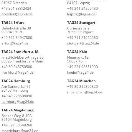
01067 Dresden
04107 Leipzig
+49 351 888-2424
+49 341 24250430
dresden@tag24.de
leipzig@tag24.de
TAG24 Erfurt
TAG24 Stuttgart
Bahnhofstraße 38
Curiestraße 2
99084 Erfurt
70563 Stuttgart
+49 361 34947880
+49 711 21952530
erfurt@tag24.de
stuttgart@tag24.de
TAG24 Frankfurt a. M.
TAG24 Köln
Friedrich-Ebert-Anlage 36
Neumarkt 1a
60325 Frankfurt am Main
50667 Köln
+49 69 348750580
+49 221 98651990
frankfurt@tag24.de
koeln@tag24.de
TAG24 Hamburg
TAG24 München
Am Sandtorkai 77
+49 89 215390320
20457 Hamburg
muenchen@tag24.de
+49 40 228608090
hamburg@tag24.de
TAG24 Magdeburg
Breiter Weg 8-10A
39104 Magdeburg
+49 391 50548260
magdeburg@tag24.de