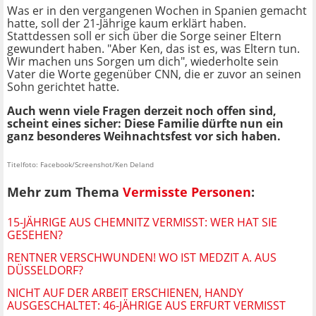
Was er in den vergangenen Wochen in Spanien gemacht
hatte, soll der 21-Jährige kaum erklärt haben.
Stattdessen soll er sich über die Sorge seiner Eltern
gewundert haben. "Aber Ken, das ist es, was Eltern tun.
Wir machen uns Sorgen um dich", wiederholte sein
Vater die Worte gegenüber CNN, die er zuvor an seinen
Sohn gerichtet hatte.
Auch wenn viele Fragen derzeit noch offen sind,
scheint eines sicher: Diese Familie dürfte nun ein
ganz besonderes Weihnachtsfest vor sich haben.
Titelfoto: Facebook/Screenshot/Ken Deland
Mehr zum Thema
Vermisste Personen
:
15-JÄHRIGE AUS CHEMNITZ VERMISST: WER HAT SIE
GESEHEN?
RENTNER VERSCHWUNDEN! WO IST MEDZIT A. AUS
DÜSSELDORF?
NICHT AUF DER ARBEIT ERSCHIENEN, HANDY
AUSGESCHALTET: 46-JÄHRIGE AUS ERFURT VERMISST