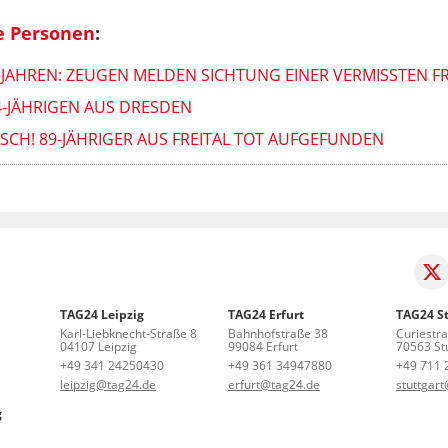
e Personen
:
 JAHREN: ZEUGEN MELDEN SICHTUNG EINER VERMISSTEN F
44-JÄHRIGEN AUS DRESDEN
CH! 89-JÄHRIGER AUS FREITAL TOT AUFGEFUNDEN
TAG24 Leipzig
TAG24 Erfurt
TAG24 St
Karl-Liebknecht-Straße 8
Bahnhofstraße 38
Curiestr
04107 Leipzig
99084 Erfurt
70563 Stu
+49 341 24250430
+49 361 34947880
+49 711 
leipzig@tag24.de
erfurt@tag24.de
stuttgar
g