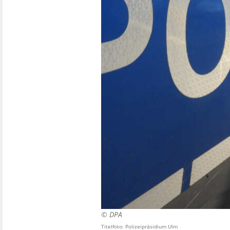
©
DPA
Titelfoto: Polizeipräsidium Ulm