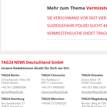
Mehr zum Thema
Vermisst
SIE VERSCHWAND VOR FAST VIER
SUIZIDGEFAHR! POLIZEI SUCHT 
VERMISSTENSUCHE ENDET TRAGIS
TAG24 NEWS Deutschland GmbH
Unsere Redaktionen direkt für Dich vor Ort:
TAG24 Berlin
TAG24 Chemnitz
TAG24 Dresden
Schönhauser Allee 36
Am Rathaus 2
Ostra-Allee 18
10435 Berlin
09111 Chemnitz
01067 Dresden
+49 30 120880900
+49 371 6906600
+49 351 888-2424
berlin@tag24.de
chemnitz@tag24.de
dresden@tag24.de
TAG24 Hamburg
TAG24 München
TAG24 Magdebur
Am Sandtorkai 77
+49 89 215390320
Breiter Weg 8-10A
20457 Hamburg
39104 Magdeburg