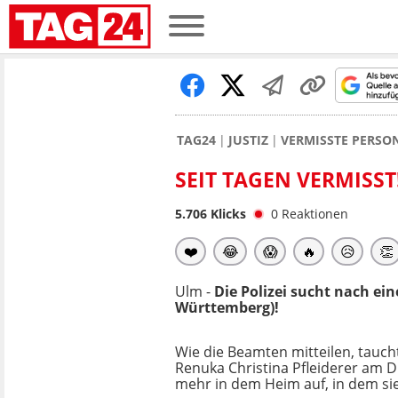
TAG24
JUSTIZ
VERMISSTE PERSO
SEIT TAGEN VERMISST
5.706
Klicks
0
Reaktionen
❤️
😂
😱
🔥
😥
👏
Ulm -
Die Polizei sucht nach ei
Württemberg)!
Wie die Beamten mitteilen, taucht
Renuka Christina Pfleiderer am D
mehr in dem Heim auf, in dem sie