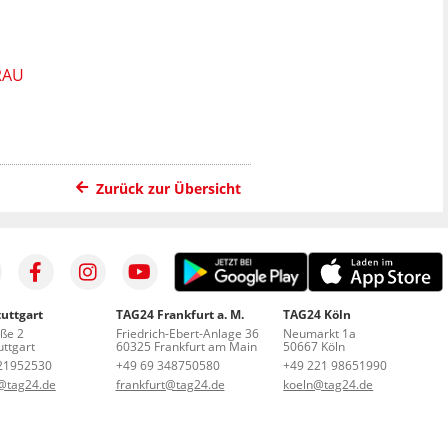
RAU
Zurück zur Übersicht
uttgart
TAG24 Frankfurt a. M.
TAG24 Köln
aße 2
Friedrich-Ebert-Anlage 36
Neumarkt 1a
ttgart
60325 Frankfurt am Main
50667 Köln
21952530
+49 69 348750580
+49 221 98651990
t@tag24.de
frankfurt@tag24.de
koeln@tag24.de