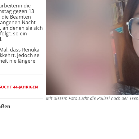
rbeiterin die
nstag gegen 13
n die Beamten
rgangenen Nacht
, an denen sie sich
olg", so ein
.
e Mal, dass Renuka
kehrt. Jedoch sei
eit nie längere
 SUCHT 44-JÄHRIGEN
Mit diesem Foto sucht die Polizei nach der Te
aßen