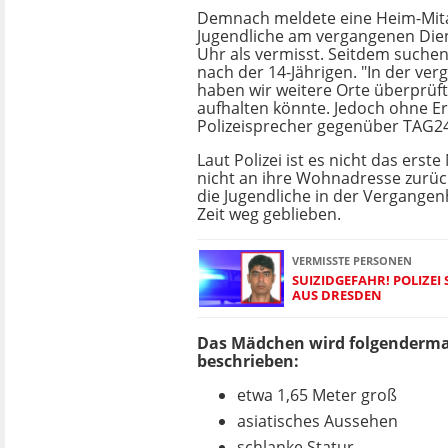
Demnach meldete eine Heim-Mita
Jugendliche am vergangenen Die
Uhr als vermisst. Seitdem suche
nach der 14-Jährigen. "In der ve
haben wir weitere Orte überprüft
aufhalten könnte. Jedoch ohne Erf
Polizeisprecher gegenüber TAG24
Laut Polizei ist es nicht das erst
nicht an ihre Wohnadresse zurück
die Jugendliche in der Vergangenh
Zeit weg geblieben.
VERMISSTE PERSONEN
SUIZIDGEFAHR! POLIZEI
AUS DRESDEN
Das Mädchen wird folgenderm
beschrieben:
etwa 1,65 Meter groß
asiatisches Aussehen
schlanke Statur