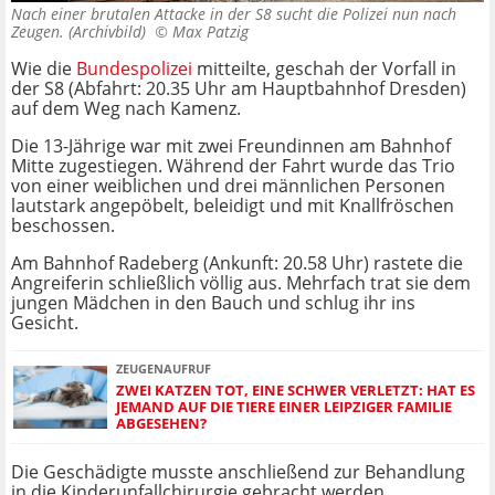
Nach einer brutalen Attacke in der S8 sucht die Polizei nun nach
Zeugen. (Archivbild) ©
Max Patzig
Wie die
Bundespolizei
mitteilte, geschah der Vorfall in
der S8 (Abfahrt: 20.35 Uhr am Hauptbahnhof Dresden)
auf dem Weg nach Kamenz.
Die 13-Jährige war mit zwei Freundinnen am Bahnhof
Mitte zugestiegen. Während der Fahrt wurde das Trio
von einer weiblichen und drei männlichen Personen
lautstark angepöbelt, beleidigt und mit Knallfröschen
beschossen.
Am Bahnhof Radeberg (Ankunft: 20.58 Uhr) rastete die
Angreiferin schließlich völlig aus. Mehrfach trat sie dem
jungen Mädchen in den Bauch und schlug ihr ins
Gesicht.
ZEUGENAUFRUF
ZWEI KATZEN TOT, EINE SCHWER VERLETZT: HAT ES
JEMAND AUF DIE TIERE EINER LEIPZIGER FAMILIE
ABGESEHEN?
Die Geschädigte musste anschließend zur Behandlung
in die Kinderunfallchirurgie gebracht werden.