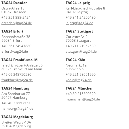
TAG24 Dresden
TAG24 Leipzig
Ostra-Allee 18
Karl-Liebknecht-Straße 8
01067 Dresden
04107 Leipzig
+49 351 888-2424
+49 341 24250430
dresden@tag24.de
leipzig@tag24.de
TAG24 Erfurt
TAG24 Stuttgart
Bahnhofstraße 38
Curiestraße 2
99084 Erfurt
70563 Stuttgart
+49 361 34947880
+49 711 21952530
erfurt@tag24.de
stuttgart@tag24.de
TAG24 Frankfurt a. M.
TAG24 Köln
Friedrich-Ebert-Anlage 36
Neumarkt 1a
60325 Frankfurt am Main
50667 Köln
+49 69 348750580
+49 221 98651990
frankfurt@tag24.de
koeln@tag24.de
TAG24 Hamburg
TAG24 München
Am Sandtorkai 77
+49 89 215390320
20457 Hamburg
muenchen@tag24.de
+49 40 228608090
hamburg@tag24.de
TAG24 Magdeburg
Breiter Weg 8-10A
39104 Magdeburg