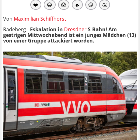
❤️
😂
😱
🔥
😥
👏
Von
Maximilian Schiffhorst
Radeberg -
Eskalation in
Dresdner
S-Bahn! Am
gestrigen Mittwochabend ist ein junges Mädchen (13)
von einer Gruppe attackiert worden.