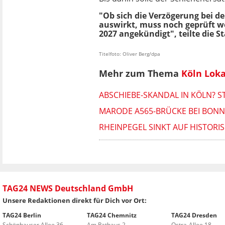
"Ob sich die Verzögerung bei d
auswirkt, muss noch geprüft we
2027 angekündigt", teilte die S
Titelfoto: Oliver Berg/dpa
Mehr zum Thema
Köln Loka
ABSCHIEBE-SKANDAL IN KÖLN? S
MARODE A565-BRÜCKE BEI BONN S
RHEINPEGEL SINKT AUF HISTORI
TAG24 NEWS Deutschland GmbH
Unsere Redaktionen direkt für Dich vor Ort:
TAG24 Berlin
TAG24 Chemnitz
TAG24 Dresden
Schönhauser Allee 36
Am Rathaus 2
Ostra-Allee 18