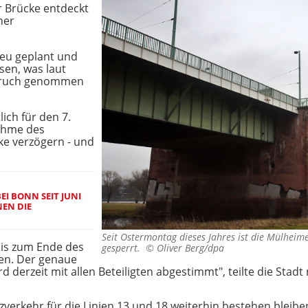
 Brücke entdeckt
ner
eu geplant und
sen, was laut
spruch genommen
ich für den 7.
ahme des
ke verzögern - und
I BONN SEIT JUNI
NEN DIE
Seit Ostermontag dieses Jahres ist die Mülheim
 bis zum Ende des
gesperrt. ©
Oliver Berg/dpa
ren. Der genaue
 derzeit mit allen Beteiligten abgestimmt", teilte die Stadt 
zverkehr für die Linien 13 und 18 weiterhin bestehen bleibe