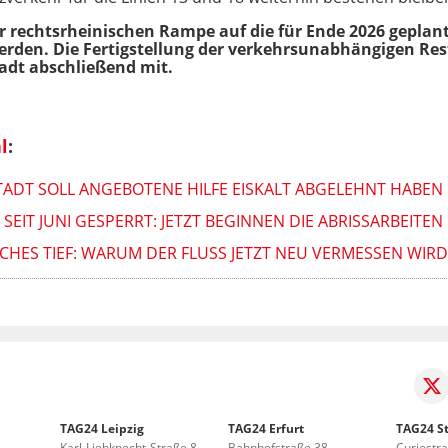
er rechtsrheinischen Rampe auf die für Ende 2026 geplan
rden. Die Fertigstellung der verkehrsunabhängigen Res
tadt abschließend mit.
l
:
TADT SOLL ANGEBOTENE HILFE EISKALT ABGELEHNT HABEN
EIT JUNI GESPERRT: JETZT BEGINNEN DIE ABRISSARBEITEN
SCHES TIEF: WARUM DER FLUSS JETZT NEU VERMESSEN WIRD
TAG24 Leipzig
TAG24 Erfurt
TAG24 St
Karl-Liebknecht-Straße 8
Bahnhofstraße 38
Curiestr