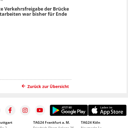
te Verkehrsfreigabe der Brücke
tarbeiten war bisher für Ende
Zurück zur Übersicht
uttgart
TAG24 Frankfurt a. M.
TAG24 Köln
aße 2
Friedrich-Ebert-Anlage 36
Neumarkt 1a