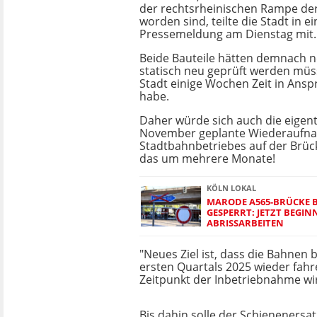
der rechtsrheinischen Rampe der
worden sind, teilte die Stadt in ei
Pressemeldung am Dienstag mit.
Beide Bauteile hätten demnach n
statisch neu geprüft werden müs
Stadt einige Wochen Zeit in An
habe.
Daher würde sich auch die eigentl
November geplante Wiederaufn
Stadtbahnbetriebes auf der Brüc
das um mehrere Monate!
KÖLN LOKAL
MARODE A565-BRÜCKE BE
GESPERRT: JETZT BEGIN
ABRISSARBEITEN
"Neues Ziel ist, dass die Bahnen
ersten Quartals 2025 wieder fah
Zeitpunkt der Inbetriebnahme wird
Bis dahin solle der Schienenersat