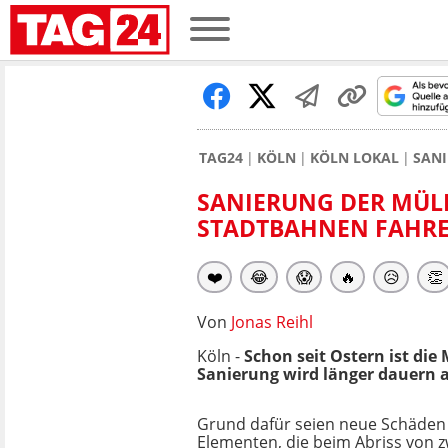
TAG24
KÖLN
KÖLN LOKAL
SANI
SANIERUNG DER MÜLH
STADTBAHNEN FAHREN
❤️
😂
😱
🔥
😥
👏
Von
Jonas Reihl
Köln -
Schon seit Ostern ist di
Sanierung wird länger dauern a
Grund dafür seien neue Schäden
Elementen, die beim Abriss von z