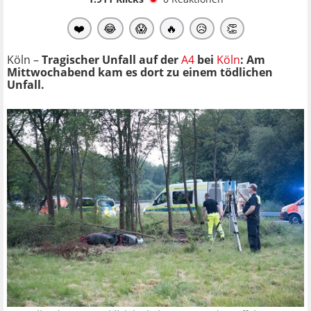
❤️
😂
😱
🔥
😥
👏
Köln –
Tragischer Unfall auf der
A4
bei
Köln
: Am
Mittwochabend kam es dort zu einem tödlichen
Unfall.