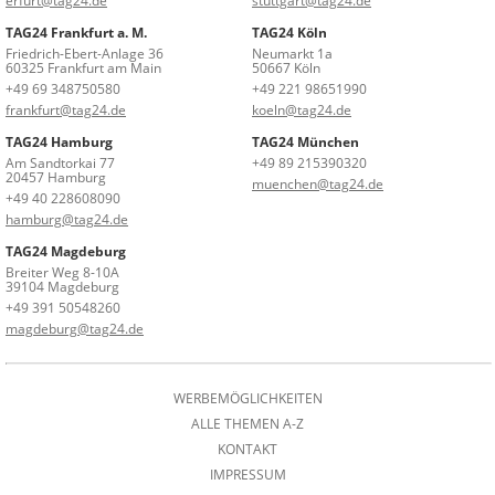
erfurt@tag24.de
stuttgart@tag24.de
TAG24 Frankfurt a. M.
TAG24 Köln
Friedrich-Ebert-Anlage 36
Neumarkt 1a
60325 Frankfurt am Main
50667 Köln
+49 69 348750580
+49 221 98651990
frankfurt@tag24.de
koeln@tag24.de
TAG24 Hamburg
TAG24 München
Am Sandtorkai 77
+49 89 215390320
20457 Hamburg
muenchen@tag24.de
+49 40 228608090
hamburg@tag24.de
TAG24 Magdeburg
Breiter Weg 8-10A
39104 Magdeburg
+49 391 50548260
magdeburg@tag24.de
WERBEMÖGLICHKEITEN
ALLE THEMEN A-Z
KONTAKT
IMPRESSUM