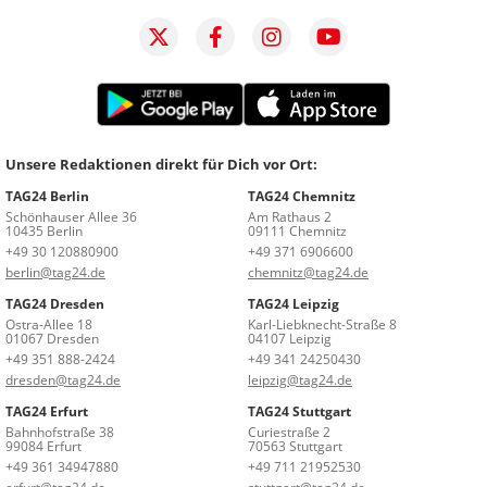
Unsere Redaktionen direkt für Dich vor Ort:
TAG24 Berlin
TAG24 Chemnitz
Schönhauser Allee 36
Am Rathaus 2
10435 Berlin
09111 Chemnitz
+49 30 120880900
+49 371 6906600
berlin@tag24.de
chemnitz@tag24.de
TAG24 Dresden
TAG24 Leipzig
Ostra-Allee 18
Karl-Liebknecht-Straße 8
01067 Dresden
04107 Leipzig
+49 351 888-2424
+49 341 24250430
dresden@tag24.de
leipzig@tag24.de
TAG24 Erfurt
TAG24 Stuttgart
Bahnhofstraße 38
Curiestraße 2
99084 Erfurt
70563 Stuttgart
+49 361 34947880
+49 711 21952530