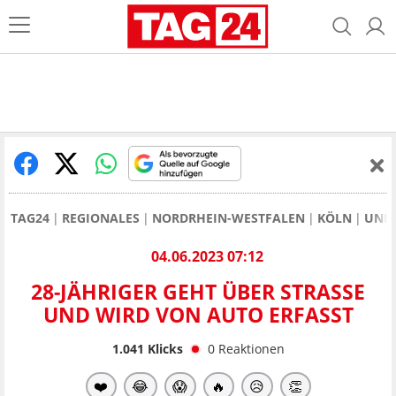
TAG24
REGIONALES
NORDRHEIN-WESTFALEN
KÖLN
UNF
04.06.2023 07:12
28-JÄHRIGER GEHT ÜBER STRASSE U
ND WIRD VON AUTO ERFASST
1.041
Klicks
0
Reaktionen
❤️
😂
😱
🔥
😥
👏