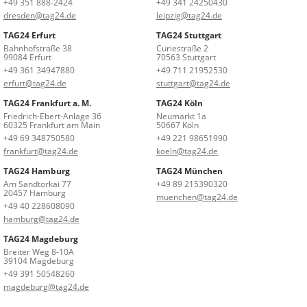
+49 351 888-2424
+49 341 24250430
dresden@tag24.de
leipzig@tag24.de
TAG24 Erfurt
TAG24 Stuttgart
Bahnhofstraße 38
Curiestraße 2
99084 Erfurt
70563 Stuttgart
+49 361 34947880
+49 711 21952530
erfurt@tag24.de
stuttgart@tag24.de
TAG24 Frankfurt a. M.
TAG24 Köln
Friedrich-Ebert-Anlage 36
Neumarkt 1a
60325 Frankfurt am Main
50667 Köln
+49 69 348750580
+49 221 98651990
frankfurt@tag24.de
koeln@tag24.de
TAG24 Hamburg
TAG24 München
Am Sandtorkai 77
+49 89 215390320
20457 Hamburg
muenchen@tag24.de
+49 40 228608090
hamburg@tag24.de
TAG24 Magdeburg
Breiter Weg 8-10A
39104 Magdeburg
+49 391 50548260
magdeburg@tag24.de