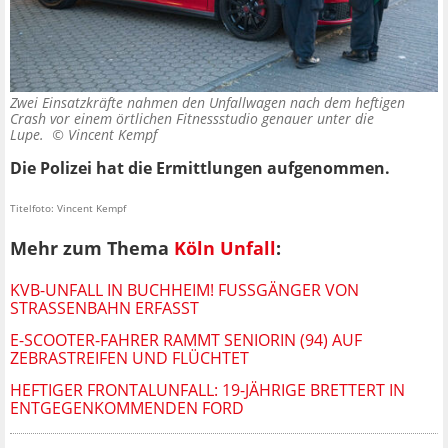
Zwei Einsatzkräfte nahmen den Unfallwagen nach dem heftigen
Crash vor einem örtlichen Fitnessstudio genauer unter die
Lupe. ©
Vincent Kempf
Die Polizei hat die Ermittlungen aufgenommen.
Titelfoto: Vincent Kempf
Mehr zum Thema
Köln Unfall
:
KVB-UNFALL IN BUCHHEIM! FUSSGÄNGER VON S
TRASSENBAHN ERFASST
E-SCOOTER-FAHRER RAMMT SENIORIN (94) AUF
ZEBRASTREIFEN UND FLÜCHTET
HEFTIGER FRONTALUNFALL: 19-JÄHRIGE BRETTERT IN
ENTGEGENKOMMENDEN FORD