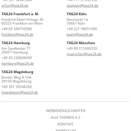
erfurt@tag24.de
stuttgart@tag24.de
TAG24 Frankfurt a. M.
TAG24 Köln
Friedrich-Ebert-Anlage 36
Neumarkt 1a
60325 Frankfurt am Main
50667 Köln
+49 69 348750580
+49 221 98651990
frankfurt@tag24.de
koeln@tag24.de
TAG24 Hamburg
TAG24 München
Am Sandtorkai 77
+49 89 215390320
20457 Hamburg
muenchen@tag24.de
+49 40 228608090
hamburg@tag24.de
TAG24 Magdeburg
Breiter Weg 8-10A
39104 Magdeburg
+49 391 50548260
magdeburg@tag24.de
WERBEMÖGLICHKEITEN
ALLE THEMEN A-Z
KONTAKT
IMPRESSUM