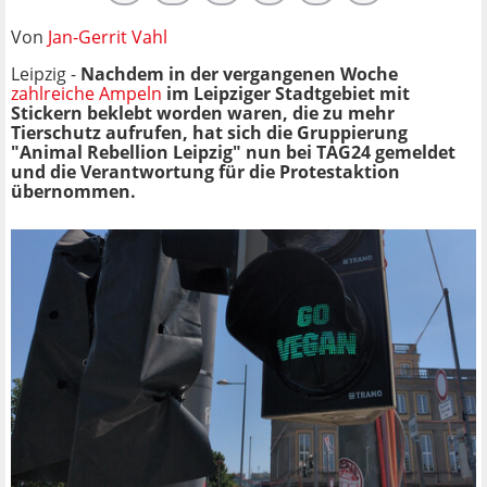
Von
Jan-Gerrit Vahl
Leipzig -
Nachdem in der vergangenen Woche
zahlreiche Ampeln
im Leipziger Stadtgebiet mit
Stickern beklebt worden waren, die zu mehr
Tierschutz aufrufen, hat sich die Gruppierung
"Animal Rebellion Leipzig" nun bei TAG24 gemeldet
und die Verantwortung für die Protestaktion
übernommen.