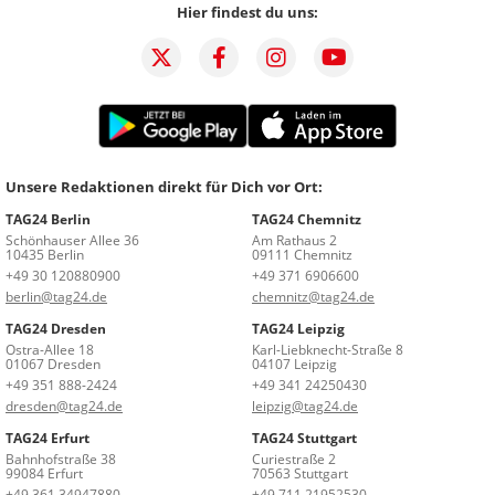
Hier findest du uns:
Unsere Redaktionen direkt für Dich vor Ort:
TAG24 Berlin
TAG24 Chemnitz
Schönhauser Allee 36
Am Rathaus 2
10435 Berlin
09111 Chemnitz
+49 30 120880900
+49 371 6906600
berlin@tag24.de
chemnitz@tag24.de
TAG24 Dresden
TAG24 Leipzig
Ostra-Allee 18
Karl-Liebknecht-Straße 8
01067 Dresden
04107 Leipzig
+49 351 888-2424
+49 341 24250430
dresden@tag24.de
leipzig@tag24.de
TAG24 Erfurt
TAG24 Stuttgart
Bahnhofstraße 38
Curiestraße 2
99084 Erfurt
70563 Stuttgart
+49 361 34947880
+49 711 21952530