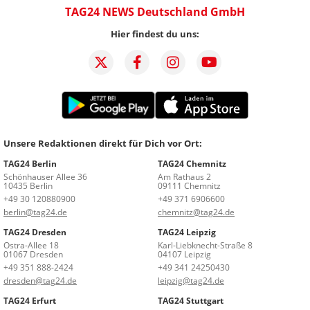
TAG24 NEWS Deutschland GmbH
Hier findest du uns:
Unsere Redaktionen direkt für Dich vor Ort:
TAG24 Berlin
TAG24 Chemnitz
Schönhauser Allee 36
Am Rathaus 2
10435 Berlin
09111 Chemnitz
+49 30 120880900
+49 371 6906600
berlin@tag24.de
chemnitz@tag24.de
TAG24 Dresden
TAG24 Leipzig
Ostra-Allee 18
Karl-Liebknecht-Straße 8
01067 Dresden
04107 Leipzig
+49 351 888-2424
+49 341 24250430
dresden@tag24.de
leipzig@tag24.de
TAG24 Erfurt
TAG24 Stuttgart