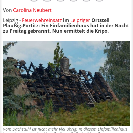
Von
Carolina Neubert
Leipzig -
Feuerwehreinsatz
im
Leipziger
Ortsteil
Plaußig-Portitz: Ein Einfamilienhaus hat in der Nacht
zu Freitag gebrannt. Nun ermittelt die Kripo.
Vom Dachstuhl ist nicht mehr viel übrig: In diesem Einfamilienhaus