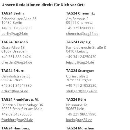
Unsere Redaktionen direkt für Dich vor Ort:
TAG24 Berlin
TAG24 Chemnitz
Schönhauser Allee 36
Am Rathaus 2
10435 Berlin
09111 Chemnitz
+49 30 120880900
+49 371 6906600
berlin@tag24.de
chemnitz@tag24.de
TAG24 Dresden
TAG24 Leipzig
Ostra-Allee 18
Karl-Liebknecht-Straße 8
01067 Dresden
04107 Leipzig
+49 351 888-2424
+49 341 24250430
dresden@tag24.de
leipzig@tag24.de
TAG24 Erfurt
TAG24 Stuttgart
Bahnhofstraße 38
Curiestraße 2
99084 Erfurt
70563 Stuttgart
+49 361 34947880
+49 711 21952530
erfurt@tag24.de
stuttgart@tag24.de
TAG24 Frankfurt a. M.
TAG24 Köln
Friedrich-Ebert-Anlage 36
Neumarkt 1a
60325 Frankfurt am Main
50667 Köln
+49 69 348750580
+49 221 98651990
frankfurt@tag24.de
koeln@tag24.de
TAG24 Hamburg
TAG24 München