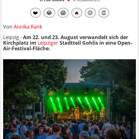
❤️
😂
😱
🔥
😥
👏
Von
Annika Rank
Leipzig -
Am 22. und 23. August verwandelt sich der
Kirchplatz im
Leipziger
Stadtteil Gohlis in eine Open-
Air-Festival-Fläche.