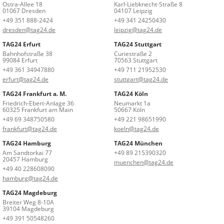
Ostra-Allee 18
Karl-Liebknecht-Straße 8
01067 Dresden
04107 Leipzig
+49 351 888-2424
+49 341 24250430
dresden@tag24.de
leipzig@tag24.de
TAG24 Erfurt
TAG24 Stuttgart
Bahnhofstraße 38
Curiestraße 2
99084 Erfurt
70563 Stuttgart
+49 361 34947880
+49 711 21952530
erfurt@tag24.de
stuttgart@tag24.de
TAG24 Frankfurt a. M.
TAG24 Köln
Friedrich-Ebert-Anlage 36
Neumarkt 1a
60325 Frankfurt am Main
50667 Köln
+49 69 348750580
+49 221 98651990
frankfurt@tag24.de
koeln@tag24.de
TAG24 Hamburg
TAG24 München
Am Sandtorkai 77
+49 89 215390320
20457 Hamburg
muenchen@tag24.de
+49 40 228608090
hamburg@tag24.de
TAG24 Magdeburg
Breiter Weg 8-10A
39104 Magdeburg
+49 391 50548260