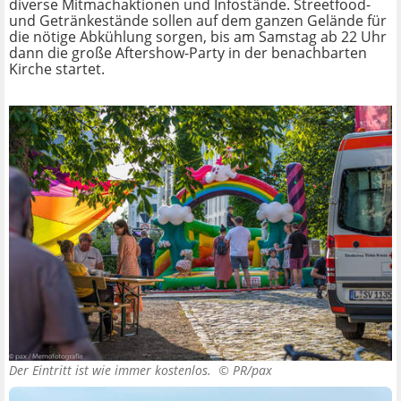
diverse Mitmachaktionen und Infostände. Streetfood-
und Getränkestände sollen auf dem ganzen Gelände für
die nötige Abkühlung sorgen, bis am Samstag ab 22 Uhr
dann die große Aftershow-Party in der benachbarten
Kirche startet.
Der Eintritt ist wie immer kostenlos. ©
PR/pax