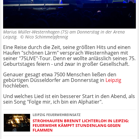
Marius Müller-Westernhagen (75) am Donnerstag in der Arena
Leipzig. ©
Nico Schimmelpfennig
Eine Reise durch die Zeit, seine größten Hits und einen
Haufen "schönen Lärm" versprach Westernhagen mit
seiner "75LIVE"-Tour. Denn er wollte anlässlich seines 75.
Geburtstages feiern - und zwar in großer Gesellschaft.
Genauer gesagt etwa 7500 Menschen ließen den
gebürtigen Düsseldorfer am Donnerstag in
Leipzig
hochleben.
Und welches Lied ist ein besserer Start in den Abend, als
sein Song "Folge mir, ich bin ein Alphatier".
LEIPZIG FEUERWEHREINSATZ
STROHHAUFEN BRENNT LICHTERLOH IN LEIPZIG:
FEUERWEHR KÄMPFT STUNDENLANG GEGEN
FLAMMEN