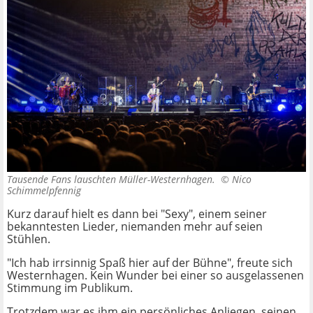
Tausende Fans lauschten Müller-Westernhagen. ©
Nico
Schimmelpfennig
Kurz darauf hielt es dann bei "Sexy", einem seiner
bekanntesten Lieder, niemanden mehr auf seien
Stühlen.
"Ich hab irrsinnig Spaß hier auf der Bühne", freute sich
Westernhagen. Kein Wunder bei einer so ausgelassenen
Stimmung im Publikum.
Trotzdem war es ihm ein persönliches Anliegen, seinen