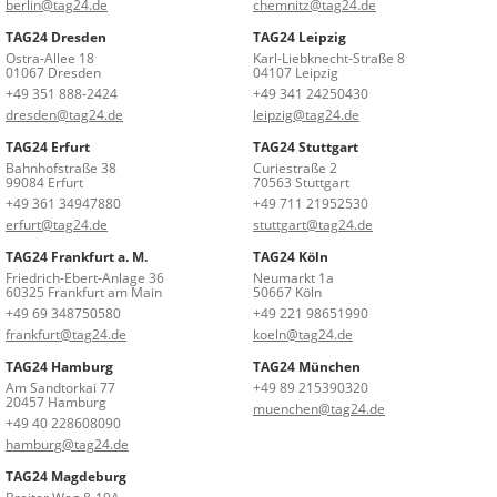
berlin@tag24.de
chemnitz@tag24.de
TAG24 Dresden
TAG24 Leipzig
Ostra-Allee 18
Karl-Liebknecht-Straße 8
01067 Dresden
04107 Leipzig
+49 351 888-2424
+49 341 24250430
dresden@tag24.de
leipzig@tag24.de
TAG24 Erfurt
TAG24 Stuttgart
Bahnhofstraße 38
Curiestraße 2
99084 Erfurt
70563 Stuttgart
+49 361 34947880
+49 711 21952530
erfurt@tag24.de
stuttgart@tag24.de
TAG24 Frankfurt a. M.
TAG24 Köln
Friedrich-Ebert-Anlage 36
Neumarkt 1a
60325 Frankfurt am Main
50667 Köln
+49 69 348750580
+49 221 98651990
frankfurt@tag24.de
koeln@tag24.de
TAG24 Hamburg
TAG24 München
Am Sandtorkai 77
+49 89 215390320
20457 Hamburg
muenchen@tag24.de
+49 40 228608090
hamburg@tag24.de
TAG24 Magdeburg