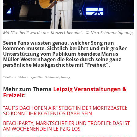
Mit "Freiheit" wurde das Konzert beendet. ©
Nico Schimmelpfennig
Seine Fans wussten genau, welcher Song nun
kommen musste. Sichtlich berührt und mir großer
Unterstützung vom Publikum beendete Marius
Müller-Westernhagen die Reise durch seine ganz
persönliche Musikgeschichte mit "Freiheit".
Titelfoto: Bildmontage: Nico Schimmelpfennig
Mehr zum Thema
Leipzig Veranstaltungen &
Freizeit
:
"AUF'S DACH OPEN AIR" STEIGT IN DER MORITZBASTEI:
SO KÖNNT IHR KOSTENLOS DABEI SEIN
BEACHPARTY, MARKTSCHREIER UND TRÖDELEI: DAS IST
AM WOCHENENDE IN LEIPZIG LOS