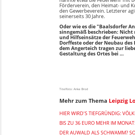
nannte etwa die Feuerwehr mit 
Förderverein, den Heimat- und K
den Gewerbeverein. Letzterer agi
seinerseits 30 Jahre.
Oder wie es die "Baalsdorfer An
sinngemäß beschrieben: Nicht 
und Hilfseinsätze der Feuerweh
Dorffeste oder der Neubau des
dem Angerteich tragen zur lie
Gestaltung des Ortes bei …
Titelfoto: Anke Brod
Mehr zum Thema
Leipzig L
HIER WIRD'S TIEFGRÜNDIG: VÖL
BIS ZU 36 EURO MEHR IM MONAT:
DER AUWALD ALS SCHWAMM? SO 