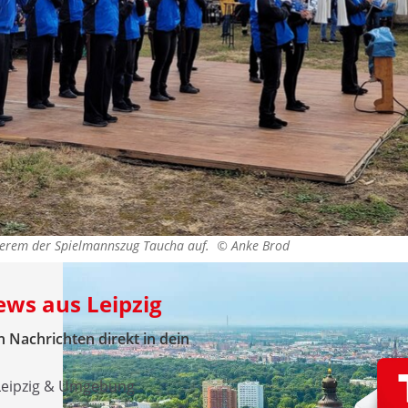
nderem der Spielmannszug Taucha auf. ©
Anke Brod
ews aus Leipzig
 Nachrichten direkt in dein
 Leipzig & Umgebung