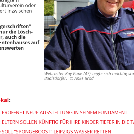
besagtem
ulturverein oder
ert inzwischen
gerschriften"
nur die Lösch-
r, auch die
 Entenhauses auf
benswerten
Wehrleiter Kay Pape (47) zeigte sich mächtig st
Baalsdorfer. ©
Anke Brod
okal
:
KI ERÖFFNET NEUE AUSSTELLUNG IN SEINEM FUNDAMENT
 ELTERN SOLLEN KÜNFTIG FÜR IHRE KINDER TIEFER IN DIE 
SOLL "SPONGEBOOST" LEIPZIGS WASSER RETTEN