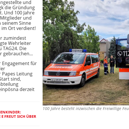
ngestellte und
gk die Gründung
rt. Und 100 Jahre
 Mitglieder und
n seinem Sinne
 im Ort verdient!
fer zumindest
agte Wehrleiter
zu TAG24. Die
r gebrauchen...
r Engagement für
der
 Papes Leitung
tart sind,
abteilung
inpösna derzeit
100 Jahre besteht inzwischen die Freiwillige F
ENKINDER: L
E FREUT SICH ÜBER T