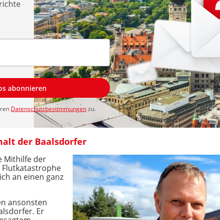
richte
los abonnieren
eren
Datenschutzbestimmungen
zu.
alt der Baalsdorfer
 Mithilfe der
 Flutkatastrophe
ich an einen ganz
den ansonsten
lsdorfer. Er