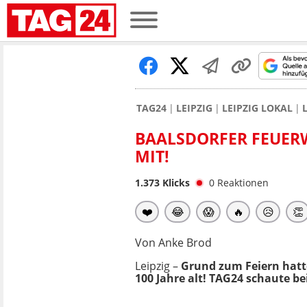
TAG24
LEIPZIG
LEIPZIG LOKAL
BAALSDORFER FEUERW
MIT!
1.373
Klicks
0
Reaktionen
❤️
😂
😱
🔥
😥
👏
Von Anke Brod
Leipzig –
Grund zum Feiern hatt
100 Jahre alt! TAG24 schaute b