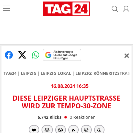
TAG24
LEIPZIG
LEIPZIG LOKAL
LEIPZIG: KÖNNERITZSTRAS
16.08.2024 16:35
DIESE LEIPZIGER HAUPTSTRASSE W
IRD ZUR TEMPO-30-ZONE
5.742
Klicks
0
Reaktionen
❤️
😂
😱
🔥
😥
👏