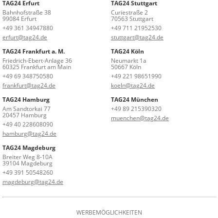
TAG24 Erfurt
TAG24 Stuttgart
Bahnhofstraße 38
Curiestraße 2
99084 Erfurt
70563 Stuttgart
+49 361 34947880
+49 711 21952530
erfurt@tag24.de
stuttgart@tag24.de
TAG24 Frankfurt a. M.
TAG24 Köln
Friedrich-Ebert-Anlage 36
Neumarkt 1a
60325 Frankfurt am Main
50667 Köln
+49 69 348750580
+49 221 98651990
frankfurt@tag24.de
koeln@tag24.de
TAG24 Hamburg
TAG24 München
Am Sandtorkai 77
+49 89 215390320
20457 Hamburg
muenchen@tag24.de
+49 40 228608090
hamburg@tag24.de
TAG24 Magdeburg
Breiter Weg 8-10A
39104 Magdeburg
+49 391 50548260
magdeburg@tag24.de
WERBEMÖGLICHKEITEN