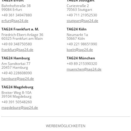
TAG24 Erfurt
TAG24 Stuttgart
Bahnhofstraße 38
Curiestraße 2
99084 Erfurt
70563 Stuttgart
+49 361 34947880
+49 711 21952530
erfurt@tag24.de
stuttgart@tag24.de
TAG24 Frankfurt a. M.
TAG24 Köln
Friedrich-Ebert-Anlage 36
Neumarkt 1a
60325 Frankfurt am Main
50667 Köln
+49 69 348750580
+49 221 98651990
frankfurt@tag24.de
koeln@tag24.de
TAG24 Hamburg
TAG24 München
Am Sandtorkai 77
+49 89 215390320
20457 Hamburg
muenchen@tag24.de
+49 40 228608090
hamburg@tag24.de
TAG24 Magdeburg
Breiter Weg 8-10A
39104 Magdeburg
+49 391 50548260
magdeburg@tag24.de
WERBEMÖGLICHKEITEN