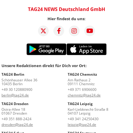
TAG24 NEWS Deutschland GmbH
Hier findest du uns:
Unsere Redaktionen direkt für Dich vor Ort:
TAG24 Berlin
TAG24 Chemnitz
Schönhauser Allee 36
Am Rathaus 2
10435 Berlin
09111 Chemnitz
+49 30 120880900
+49 371 6906600
berlin@tag24.de
chemnitz@tag24.de
TAG24 Dresden
TAG24 Leipzig
Ostra-Allee 18
Karl-Liebknecht-Straße 8
01067 Dresden
04107 Leipzig
+49 351 888-2424
+49 341 24250430
dresden@tag24.de
leipzig@tag24.de