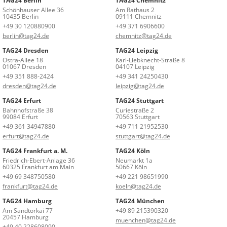
TAG24 Berlin
TAG24 Chemnitz
Schönhauser Allee 36
Am Rathaus 2
10435 Berlin
09111 Chemnitz
+49 30 120880900
+49 371 6906600
berlin@tag24.de
chemnitz@tag24.de
TAG24 Dresden
TAG24 Leipzig
Ostra-Allee 18
Karl-Liebknecht-Straße 8
01067 Dresden
04107 Leipzig
+49 351 888-2424
+49 341 24250430
dresden@tag24.de
leipzig@tag24.de
TAG24 Erfurt
TAG24 Stuttgart
Bahnhofstraße 38
Curiestraße 2
99084 Erfurt
70563 Stuttgart
+49 361 34947880
+49 711 21952530
erfurt@tag24.de
stuttgart@tag24.de
TAG24 Frankfurt a. M.
TAG24 Köln
Friedrich-Ebert-Anlage 36
Neumarkt 1a
60325 Frankfurt am Main
50667 Köln
+49 69 348750580
+49 221 98651990
frankfurt@tag24.de
koeln@tag24.de
TAG24 Hamburg
TAG24 München
Am Sandtorkai 77
+49 89 215390320
20457 Hamburg
muenchen@tag24.de
+49 40 228608090