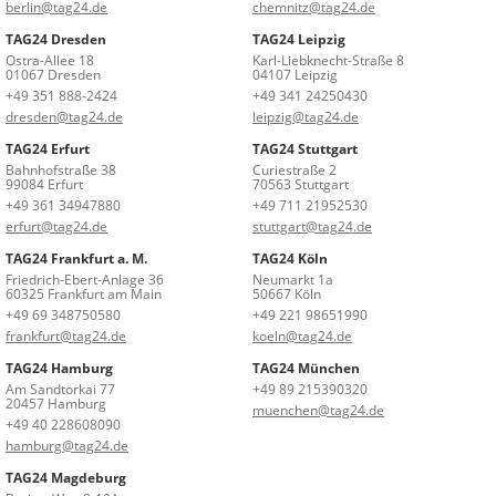
berlin@tag24.de
chemnitz@tag24.de
TAG24 Dresden
TAG24 Leipzig
Ostra-Allee 18
Karl-Liebknecht-Straße 8
01067 Dresden
04107 Leipzig
+49 351 888-2424
+49 341 24250430
dresden@tag24.de
leipzig@tag24.de
TAG24 Erfurt
TAG24 Stuttgart
Bahnhofstraße 38
Curiestraße 2
99084 Erfurt
70563 Stuttgart
+49 361 34947880
+49 711 21952530
erfurt@tag24.de
stuttgart@tag24.de
TAG24 Frankfurt a. M.
TAG24 Köln
Friedrich-Ebert-Anlage 36
Neumarkt 1a
60325 Frankfurt am Main
50667 Köln
+49 69 348750580
+49 221 98651990
frankfurt@tag24.de
koeln@tag24.de
TAG24 Hamburg
TAG24 München
Am Sandtorkai 77
+49 89 215390320
20457 Hamburg
muenchen@tag24.de
+49 40 228608090
hamburg@tag24.de
TAG24 Magdeburg