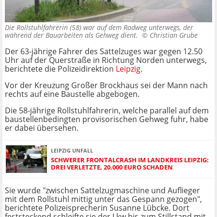
Die Rollstuhlfahrerin (58) war auf dem Radweg unterwegs, der
während der Bauarbeiten als Gehweg dient. ©
Christian Grube
Der 63-jährige Fahrer des Sattelzuges war gegen 12.50
Uhr auf der Querstraße in Richtung Norden unterwegs,
berichtete die Polizeidirektion
Leipzig
.
Vor der Kreuzung Großer Brockhaus sei der Mann nach
rechts auf eine Baustelle abgebogen.
Die 58-jährige Rollstuhlfahrerin, welche parallel auf dem
baustellenbedingten provisorischen Gehweg fuhr, habe
er dabei übersehen.
LEIPZIG UNFALL
SCHWERER FRONTALCRASH IM LANDKREIS LEIPZIG:
DREI VERLETZTE, 20.000 EURO SCHADEN
Sie wurde "zwischen Sattelzugmaschine und Auflieger
mit dem Rollstuhl mittig unter das Gespann gezogen",
berichtete Polizeisprecherin Susanne Lübcke. Dort
feststeckend schleifte sie der Lkw bis zum Stillstand mit.