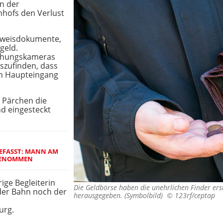
n der
nhofs den Verlust
usweisdokumente,
geld.
chungskameras
szufinden, dass
m Haupteingang
n Pärchen die
d eingesteckt
EFASST: MANN AM
GENOMMEN
rige Begleiterin
Die Geldbörse haben die unehrlichen Finder erst
der Bahn noch der
herausgegeben. (Symbolbild) ©
123rf/ceptap
urg.