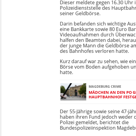
Dieser meldete gegen 16.30 Uhr i
Polizeidienststelle des Hauptbah
seiner Geldbörse.
Darin befanden sich wichtige A
eine Bankkarte sowie 80 Euro Bar
Videoaufnahmen durch Überwa
halfen den Beamten dabei, herau
der junge Mann die Geldbörse a
des Bahnhofes verloren hatte.
Kurz darauf war zu sehen, wie ei
Börse vom Boden aufgehoben un
hatte.
MAGDEBURG CRIME
MÄDCHEN AN DEN PO G
HAUPTBAHNHOF FEST
Der 55-Jährige sowie seine 47-jäh
haben ihren Fund jedoch weder 
Polizei gemeldet, berichtet die
Bundespolizeiinspektion Magdeb