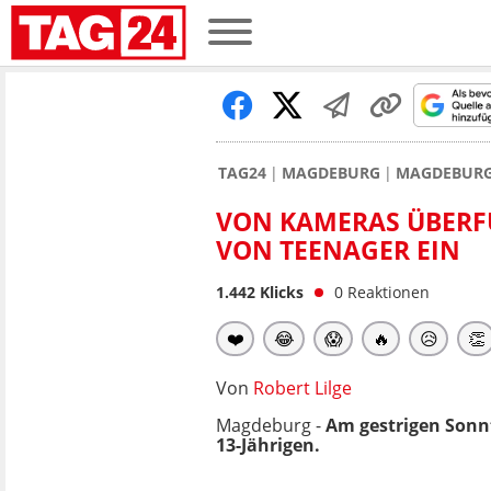
TAG24
MAGDEBURG
MAGDEBURG
VON KAMERAS ÜBERFÜ
VON TEENAGER EIN
1.442
Klicks
0
Reaktionen
❤️
😂
😱
🔥
😥
👏
Von
Robert Lilge
Magdeburg -
Am gestrigen Sonn
13-Jährigen.