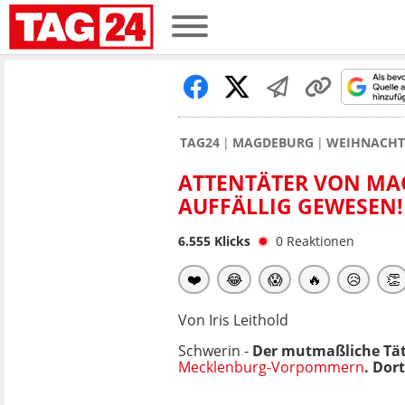
TAG24
MAGDEBURG
WEIHNACHT
ATTENTÄTER VON MA
AUFFÄLLIG GEWESEN!
6.555
Klicks
0
Reaktionen
❤️
😂
😱
🔥
😥
👏
Von Iris Leithold
Schwerin -
Der mutmaßliche Tät
Mecklenburg-Vorpommern
. Dort