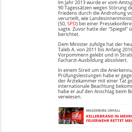
Im Jahr 2013 wurde er vom Amtsg
90 Tagessätzen wegen Störung de
Friedens durch die Androhung vo
verurteilt, wie Landesinnenminist
(50,
SPD
) bei einer Pressekonfer
sagte. Zuvor hatte der "Spiegel" ü
berichtet.
Dem Minister zufolge hat der heu
Taleb A. von 2011 bis Anfang 201
Vorpommern gelebt und in Strals
Facharzt-Ausbildung absolviert.
In einem Streit um die Anerkenn
Prüfungsleistungen habe er gege
der Ärztekammer mit einer Tat ge
internationale Beachtung beko
habe er auf den Anschlag beim 
verwiesen.
MAGDEBURG UNFALL
KELLERBRAND IN MEHR
FEUERWEHR RETTET M