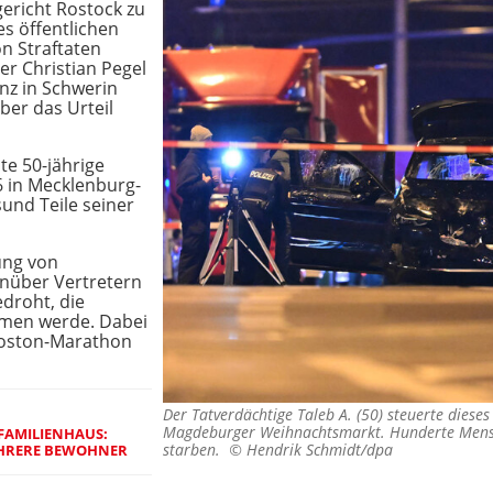
ericht Rostock zu
s öffentlichen
n Straftaten
er Christian Pegel
enz in Schwerin
ber das Urteil
te 50-jährige
6 in Mecklenburg-
und Teile seiner
ung von
nüber Vertretern
droht, die
mmen werde. Dabei
Boston-Marathon
Der Tatverdächtige Taleb A. (50) steuerte dies
Magdeburger Weihnachtsmarkt. Hunderte Mensch
FAMILIENHAUS:
starben. ©
Hendrik Schmidt/dpa
EHRERE BEWOHNER