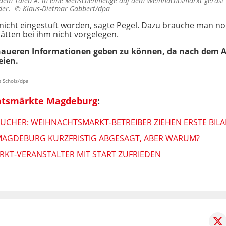
dem Taleb A. in eine Menschenmenge auf dem Weihnachtsmarkt gerast 
eder. ©
Klaus-Dietmar Gabbert/dpa
 nicht eingestuft worden, sagte Pegel. Dazu brauche man
ätten bei ihm nicht vorgelegen.
enaueren Informationen geben zu können, da nach dem Abl
eien.
s Scholz/dpa
tsmärkte Magdeburg
:
CHER: WEIHNACHTSMARKT-BETREIBER ZIEHEN ERSTE BIL
AGDEBURG KURZFRISTIG ABGESAGT, ABER WARUM?
T-VERANSTALTER MIT START ZUFRIEDEN